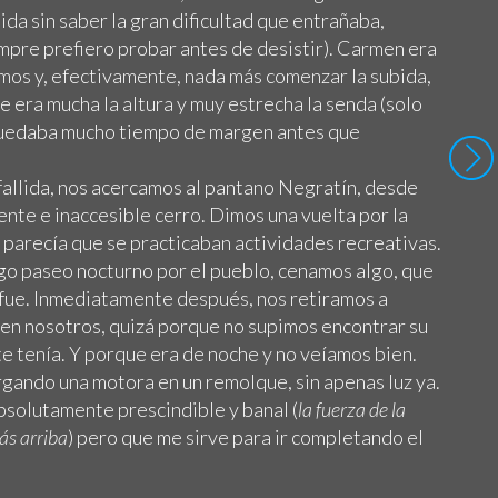
ida sin saber la gran dificultad que entrañaba,
mpre prefiero probar antes de desistir). Carmen era
amos y, efectivamente, nada más comenzar la subida,
 era mucha la altura y muy estrecha la senda (solo
quedaba mucho tiempo de margen antes que
fallida, nos acercamos al pantano Negratín, desde
nte e inaccesible cerro. Dimos una vuelta por la
e parecía que se practicaban actividades recreativas.
rgo paseo nocturno por el pueblo, cenamos algo, que
 fue. Inmediatamente después, nos retiramos a
 en nosotros, quizá porque no supimos encontrar su
 tenía. Y porque era de noche y no veíamos bien.
gando una motora en un remolque, sin apenas luz ya.
bsolutamente prescindible y banal (
la fuerza de la
ás arriba
) pero que me sirve para ir completando el