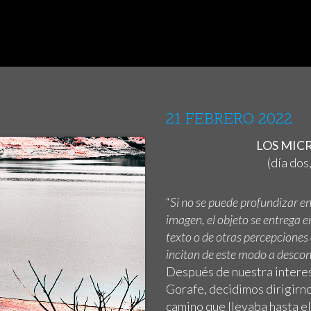
21 FEBRERO 2022
LOS MICRO
(día dos
“
Si no se puede profundizar en 
imagen, el objeto se entrega en 
texto o de otras percepciones
incitan de este modo a desconf
Después de nuestra interes
Gorafe, decidimos dirigirn
camino que llevaba hasta e