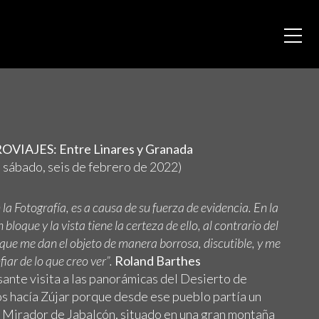
VIAJES: Entre Linares y Granada
, sábado, seis de febrero de 2022)
la Fotografía, es a causa de su fuerza de evidencia. En la
bloque y la vista tiene la certeza de ello, al contrario del
 que me dan el objeto de manera borrosa, discutible, y me
iar de lo que creo ver”.
Roland Barthes
ante visita a las panorámicas del Desierto de
os hacía Zújar porque desde ese pueblo partía un
l Mirador de Jabalcón, situado en una gran montaña