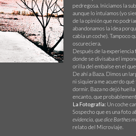
pedregosa. Iniciamos la sub
aunque lo intuíamos (yo sie
de la opinión que no podrí
abandonamos la idea porque
cabía un coche). Tampoco 
oscureciera.
Después de la experiencia 
donde se divisaba el impone
orilla del embalse en el qu
De ahí a Baza. Dimos un la
ni siquiera me acuerdo qué
dormir. Baza no dejó huella
encanto, que probablemente
La Fotografía:
Un coche car
Sospecho que es una foto a
evidencia, que dice Barthes m
relato del Microviaje.