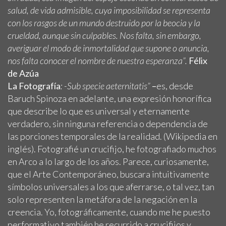
salud, de vida admisible, cuya imposibilidad se representa
con los rasgos de un mundo destruido por la beocia y la
crueldad, aunque sin culpables. Nos falta, sin embargo,
averiguar el modo de inmortalidad que supone o anuncia,
nos falta conocer el nombre de nuestra esperanza”.
Félix
de Azúa
La Fotografía
:
-Sub specie aeternitatis”
–
es, desde
Baruch Spinoza en adelante, una expresión honorífica
que describe lo que es universal y eternamente
verdadero, sin ninguna referencia o dependencia de
las porciones temporales de la realidad. (Wikipedia en
inglés). Fotografié un crucifijo, he fotografiado muchos
en Arco a lo largo de los años. Parece, curiosamente,
que el Arte Contemporáneo, buscara intuitivamente
símbolos universales a los que aferrarse, o tal vez, tan
solo representen la metáfora de la negación en la
creencia. Yo, fotográficamente, cuando me he puesto
performativo también he recurrido a crucifijos y