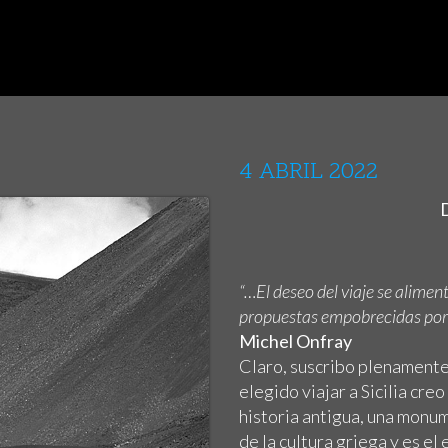
4 ABRIL 2022
“…El deseo del viaje se alimen
propuestas empobrecidas por u
Michel Onfray
Claro, suscribo plenamente 
elegido viajar a Sicilia creo
historia antigua, una monu
de la cultura griega y es el