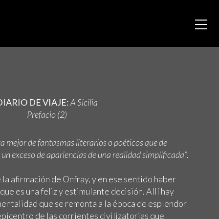
DIARIO DE VIAJE:
A Sicilia
Prefacio (2)
ta mejor de fantasmas literarios o poéticos que de
n exceso de apariencias de una realidad simplificada”.
la afirmación de Onfray, y en ese sentido haber
 que es una feliz y estimulante decisión. Allí hay
mentalidad que se remonta a la época de esplendor
 epicentro de las corrientes civilizatorias que