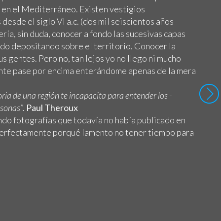
 en el Mediterráneo. Existen vestigios
 desde el siglo VI a.c. (dos mil seiscientos años
ería, sin duda, conocer a fondo las sucesivas capas
ido depositando sobre el territorio. Conocer la
us gentes. Pero no, tan lejos yo no llego ni mucho
te pase por encima enterándome apenas de la mera
ria de una región te incapacita para entender los -
rsonas”.
Paul Theroux
do fotografías que todavía no había publicado en
 perfectamente porqué lamento no tener tiempo para