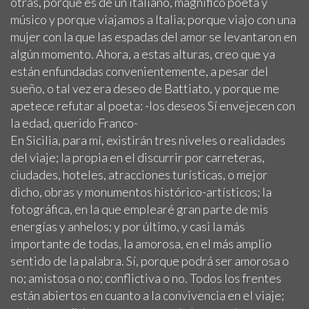
otras, porque es de un italiano, magnífico poeta y
músico y porque viajamos a Italia; porque viajo con una
mujer con la que las espadas del amor se levantaron en
algún momento. Ahora, a estas alturas, creo que ya
están enfundadas convenientemente, a pesar del
sueño, o tal vez era deseo de Battiato, y porque me
apetece refutar al poeta: -los deseos Sí envejecen con
la edad, querido Franco-
En Sicilia, para mí, existirán tres niveles o realidades
del viaje; la propia en el discurrir por carreteras,
ciudades, hoteles, atracciones turísticas, o mejor
dicho, obras y monumentos histórico-artísticos; la
fotográfica, en la que emplearé gran parte de mis
energías y anhelos; y por último, y casi la más
importante de todas, la amorosa, en el más amplio
sentido de la palabra. Sí, porque podrá ser amorosa o
no; amistosa o no; conflictiva o no. Todos los frentes
están abiertos en cuanto a la convivencia en el viaje;