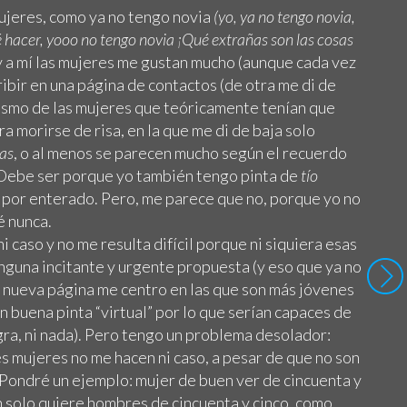
mujeres, como ya no tengo novia
(yo, ya no tengo novia,
qué hacer, yooo no tengo novia ¡Qué extrañas son las cosas
 a mí las mujeres me gustan mucho (aunque cada vez
ribir en una página de contactos (de otra me di de
tismo de las mujeres que teóricamente tenían que
ra morirse de risa, en la que me di de baja solo
las
, o al menos se parecen mucho según el recuerdo
 Debe ser porque yo también tengo pinta de
tío
 por enterado. Pero, me parece que no, porque yo no
é nunca.
 caso y no me resulta difícil porque ni siquiera esas
nguna incitante y urgente propuesta (y eso que ya no
a nueva página me centro en las que son más jóvenes
n buena pinta “virtual” por lo que serían capaces de
agra, ni nada). Pero tengo un problema desolador:
s mujeres no me hacen ni caso, a pesar de que no son
Pondré un ejemplo: mujer de buen ver de cincuenta y
n solo quiere hombres de cincuenta y cinco, como