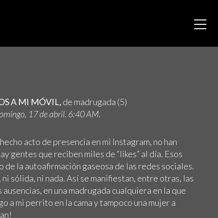
S A MI MÓVIL,
de madrugada (5)
mingo, 17 de abril. 6:40 AM.
 hecho acto de presencia en mi Instagram, no han
ay gentes que reciben miles de “likes” al día. Esos
o de la autoafirmación gaseosa de las redes sociales.
, ni sólida, ni nada. Así se manifiestan, entre otras, las
as ausencias, en una madrugada cualquiera en la que
o a mi perrito en la cama y tampoco una mujer a
lan!