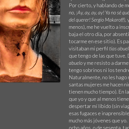
Por cierto, y hablando de 
no, ¡Ay, ay, ay, ay! Ya no sé 
del querer! Sergio Makaroff),
y
menos), me he vuelto a insc
baja el otro día, por absen
tocarme en ese sitio). Es pa
visitaban mi perfil
tías abue
que tengo de las que tuve.
abuelo
y me resisto a darme
tengo sobrinos ni los tendr
Naturalmente, no les hago ni
santas mujeres me hacen ni
tienen mucho tiempo). En l
que yo y que al menos tiene
despertar mí líbido (sin vi
esas fugaces e inaprensible
mucho más jóvenes que yo. 
ocho años, o de sesenta, ta