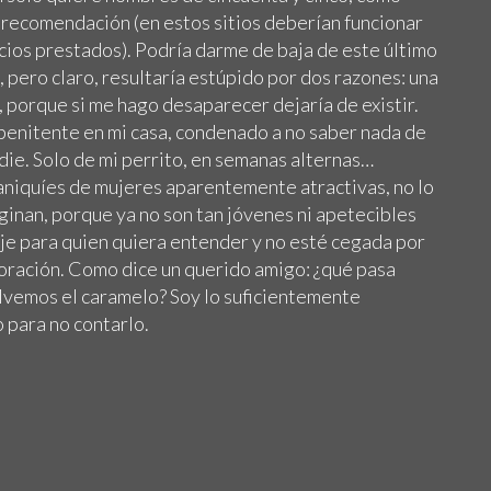
n recomendación (en estos sitios deberían funcionar
cios prestados). Podría darme de baja de este último
so, pero claro, resultaría estúpido por dos razones: una
, porque si me hago desaparecer dejaría de existir.
-penitente en mi casa, condenado a no saber nada de
adie. Solo de mi perrito, en semanas alternas…
niquíes de mujeres aparentemente atractivas, no lo
ginan, porque ya no son tan jóvenes ni apetecibles
je para quien quiera entender y no esté cegada por
oración. Como dice un querido amigo: ¿qué pasa
vemos el caramelo? Soy lo suficientemente
 para no contarlo.