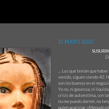
11 MAYO 2022
SUSURRO
Do
… Los que tenían que haber
venido, siguen siendo 42. H
son los buenos en el negoci
Yo no, ni gaseosa, ni líquida
crisis de autoestima, con l
no me puedo dormir, no teng
quien acariciar ¡¡Menudo p