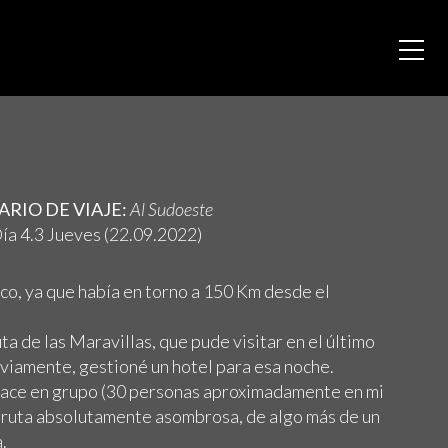
ARIO DE VIAJE:
Al Sudoeste
ía 4.3 Jueves (22.09.2022)
nco, ya que había en torno a 150 Km desde el
ta de las Maravillas, que pude visitar en el último
reviamente, gestioné un hotel para esa noche.
 hace en grupo (30 personas aproximadamente en mi
 gruta absolutamente asombrosa, de algo más de un
.