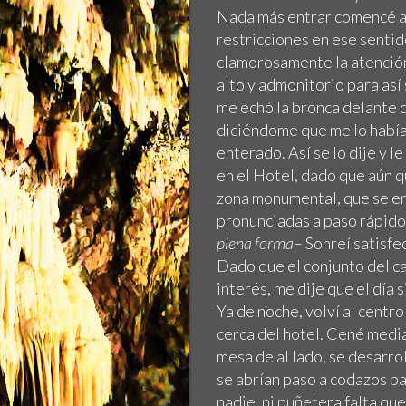
Nada más entrar comencé a 
restricciones en ese sentid
clamorosamente la atención.
alto y admonitorio para así
me echó la bronca delante
diciéndome que me lo había
enterado. Así se lo dije y 
en el Hotel, dado que aún q
zona monumental, que se en
pronunciadas a paso rápido, 
plena forma
– Sonreí satisfe
Dado que el conjunto del ca
interés, me dije que el día 
Ya de noche, volví al centr
cerca del hotel. Cené media
mesa de al lado, se desarrol
se abrían paso a codazos pa
nadie, ni puñetera falta qu