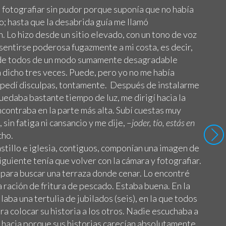
fotografiar sin pudor porque suponía que no había
o; hasta que la desabrida guía me llamó
 Lo hizo desde un sitio elevado, con un tono de voz
 sentirse poderosa fugazmente a mi costa, es decir,
 de todos de un modo sumamente desagradable
 dicho tres veces. Puede, pero yo no me había
le pedí disculpas, tontamente. Después de instalarme
uedaba bastante tiempo de luz, me dirigí hacia la
contraba en la parte más alta. Subí cuestas muy
sin fatiga ni cansancio y me dije, –
joder, tío, estás en
cho.
stillo e iglesia, contiguos, componían una imagen de
siguiente tenía que volver con la cámara y fotografiar.
o para buscar una terraza donde cenar. Lo encontré
 ración de fritura de pescado. Estaba buena. En la
laba una tertulia de jubilados (seis), en la que todos
ra colocar su historia a los otros. Nadie escuchaba a
e hacia porque sus historias carecían absolutamente