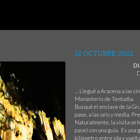
12 OCTUBRE 2022
DI
D
… Llegué a Aracena a las ci
Monasterio de Tentudia.
Busqué el enclave de la Gru
pase, a las seis y media. P
Naturalmente, la visita se
pase) con una guía. Es una
kilómetro entre ida y vuelta