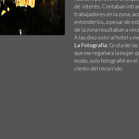
de interés. Contaban intr
trabajadores en la zona, ac
entenderlos, a pesar de es
de la zona resultaban a vece
A las diez volví al hotel y 
La Fotografía:
Gruta de las 
que me regañara la mujer q
modo, solo fotografié en el 
ciento del recorrido.