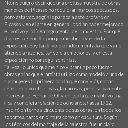
No, no quiero decir que una profusa muestra de obras
menores de Picasso no requieran marcos adecuados,
pero esta vez, según le parece a este profano en
Picasso y en el arte en general, podían haber mejorado
el motivo y la línea argumental de la muestra. Por qué
digo esto, sencillo, porque me aburrí viendo la
exposición. Soy tan frívolo e indocumentado que ya no
atiendo a razones, tan solo a emociones, y en esta
exposición no conseguí sentirlas.
Tal vez, lo único que me hizo vibrar un poco fueron
obras en las que el artista utilizó como modelo a una de
sus mujeres (la primera con la que convivió), no tan
célebre como otras más glamurosas; pero, sumamente
interesante: Fernande Olivier, con la que mantuvo una
rica y compleja relación de ocho años, hasta 1912.
Inspiró en torno a cincuenta de sus obras, en todos los
soportes, tanto en pintura como en escultura. Según
los técnicos del montaje de la muestra, fue un claro