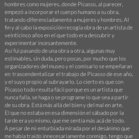
hombres como mujeres, donde Picasso, al parecer,
empezó a incorporar el cuerpo humano a su obra,
tratando diferenciadamente a mujeres y hombres. Al
fin y al cabo la exposición recogía obra de un artista de
veinticinco años en el que todo era descubrir y
experimentar incesantemente.
Así fui pasando de una obra a otra, algunas muy
estimables, sin duda, pero pocas, por mucho que los
organizadores del museo y el comisario se empeñaran
en trascendentalizar el trabajo de Picasso de ese año,
y el suyo propio al subrayarlo. Lo cierto es que con
Picasso todo resulta fácil porque es un artista que
nunca falla, se haga o se programe lo que sea a partir
de su obra. Está más allá del bien y del mal en arte.
El que no estaba en esa dimensión el sábado por la
tarde era yo mismo, que me sentía más acá de todo.
A pesar de mi enturbiada mirada por el desánimo que
me había traído innecesariamente conmigo, tengo que