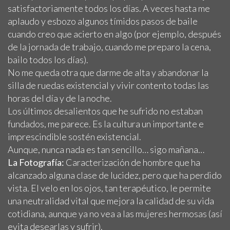
satisfactoriamente todos los días. A veces hasta me
aplaudo y esbozo algunos tímidos pasos de baile
cuando creo que acierto en algo (por ejemplo, después
de la jornada de trabajo, cuando me preparo la cena,
bailo todos los días).
No me queda otra que darme de alta y abandonar la
silla de ruedas existencial y vivir contento todas las
horas del día y de la noche.
Los últimos desalientos que he sufrido no estaban
fundados, me parece. Es la cultura un importante e
imprescindible sostén existencial.
Aunque, nunca nada es tan sencillo… sigo mañana…
La Fotografía:
Caracterización de hombre que ha
alcanzado alguna clase de lucidez, pero que ha perdido
vista. El velo en los ojos, tan terapéutico, le permite
una neutralidad vital que mejora la calidad de su vida
cotidiana, aunque ya no vea a las mujeres hermosas (así
evita desearlas y sufrir).