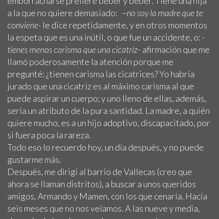
emborracharse prefiere beber y beber. Tiene una hija
a la que no quiere demasiado: –
no soy la madre que te
conviene-
le dice repetidamente, y en otros momentos
la espeta que es una inútil, o que fue un accidente, o:
-
tienes menos carisma que una cicatriz-
afirmación que me
llamó poderosamente la atención porque me
pregunté: ¿tienen carisma las cicatrices? Yo habría
jurado que una cicatriz es al máximo carisma al que
puede aspirar un cuerpo; y uno lleno de ellas, además,
sería un atributo de la pura santidad. La madre, a quién
quiere mucho, es a un hijo adoptivo, discapacitado, por
si fuera poca la rareza.
Todo eso lo recuerdo hoy, un día después, y no puede
gustarme más.
Después, me dirigí al barrio de Vallecas (creo que
ahora se llaman distritos), a buscar a unos queridos
amigos, Armando y Mamen, con los que cenaría. Hacía
seis meses que no nos veíamos. A las nueve y media,