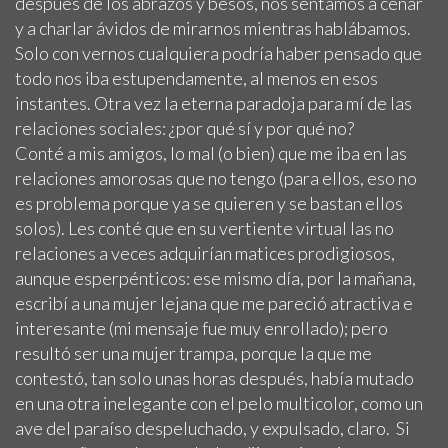
después de los abrazos y besos, nos sentamos a cenar
y a charlar ávidos de mirarnos mientras hablábamos.
Solo con vernos cualquiera podría haber pensado que
todo nos iba estupendamente, al menos en esos
instantes. Otra vez la eterna paradoja para mí de las
relaciones sociales: ¿por qué sí y por qué no?
Conté a mis amigos, lo mal (o bien) que me iba en las
relaciones amorosas que no tengo (para ellos, eso no
es problema porque ya se quieren y se bastan ellos
solos). Les conté que en su vertiente virtual las no
relaciones a veces adquirían matices prodigiosos,
aunque esperpénticos: ese mismo día, por la mañana,
escribí a una mujer lejana que me pareció atractiva e
interesante (mi mensaje fue muy enrollado); pero
resultó ser una mujer trampa, porque la que me
contestó, tan solo unas horas después, había mutado
en una otra inelegante con el pelo multicolor, como un
ave del paraíso despeluchado, y expulsado, claro. Si