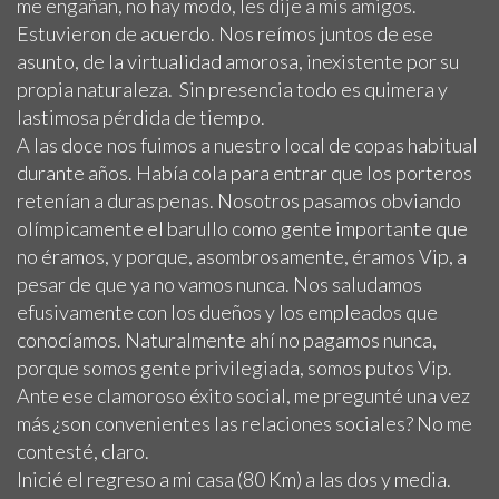
me engañan, no hay modo, les dije a mis amigos.
Estuvieron de acuerdo. Nos reímos juntos de ese
asunto, de la virtualidad amorosa, inexistente por su
propia naturaleza. Sin presencia todo es quimera y
lastimosa pérdida de tiempo.
A las doce nos fuimos a nuestro local de copas habitual
durante años. Había cola para entrar que los porteros
retenían a duras penas. Nosotros pasamos obviando
olímpicamente el barullo como gente importante que
no éramos, y porque, asombrosamente, éramos Vip, a
pesar de que ya no vamos nunca. Nos saludamos
efusivamente con los dueños y los empleados que
conocíamos. Naturalmente ahí no pagamos nunca,
porque somos gente privilegiada, somos putos Vip.
Ante ese clamoroso éxito social, me pregunté una vez
más ¿son convenientes las relaciones sociales? No me
contesté, claro.
Inicié el regreso a mi casa (80 Km) a las dos y media.