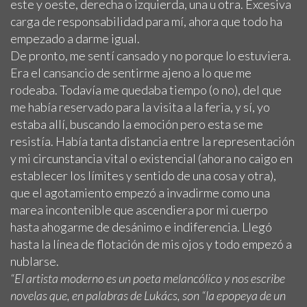
este y oeste, derecha o izquierda, una u otra. Excesiva
carga de responsabilidad para mí, ahora que todo ha
empezado a darme igual.
De pronto, me sentí cansado y no porque lo estuviera.
Era el cansancio de sentirme ajeno a lo que me
rodeaba. Todavía me quedaba tiempo (o no), del que
me había reservado para la visita a la feria, y sí, yo
estaba allí, buscando la emoción pero esta se me
resistía. Había tanta distancia entre la representación
y mi circunstancia vital o existencial (ahora no caigo en
establecer los límites y sentido de una cosa y otra),
que el agotamiento empezó a invadirme como una
marea incontenible que ascendiera por mi cuerpo
hasta ahogarme de desánimo e indiferencia. Llegó
hasta la línea de flotación de mis ojos y todo empezó a
nublarse.
“El artista moderno es un poeta melancólico y nos escribe
novelas que, en palabras de Lukács, son “la epopeya de un