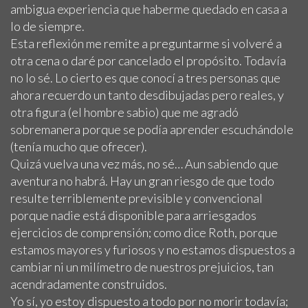
ambigua experiencia que haberme quedado en casa a
lo de siempre.
Esta reflexión me remite a preguntarme si volveré a
otra cena o daré por cancelado el propósito. Todavía
no lo sé. Lo cierto es que conocí a tres personas que
ahora recuerdo un tanto desdibujadas pero reales, y
otra figura (el hombre sabio) que me agradó
sobremanera porque se podía aprender escuchándole
(tenía mucho que ofrecer).
Quizá vuelva una vez más, no sé… Aun sabiendo que
aventura no habrá. Hay un gran riesgo de que todo
resulte terriblemente previsible y convencional
porque nadie está disponible para arriesgados
ejercicios de comprensión; como dice Roth, porque
estamos mayores y furiosos y no estamos dispuestos a
cambiar ni un milímetro de nuestros prejuicios, tan
acendradamente construidos.
Yo sí, yo estoy dispuesto a todo por no morir todavía;