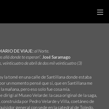
IARIO DE VIAJE:
al Norte.
s allá donde te esperan”.
José Saramago
, veinticuatro de abril de dos mil veinticuatro (3)
hoy la tomé en una calle de Santillana donde estaba
 por un momento pensé que sí, que en Santillana me
la mañana, pero eso solo fue cosa mía.
 dirigí al Museo Velarde: la casa original de la saga,
, construida por Pedro Velarde y Villa, coetáneo de
inquisidor general con sede en la catedral de Toledo.