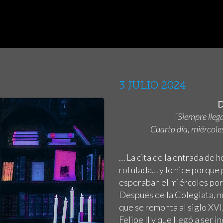
3 JULIO 2024
D
“Siempre llega
Cuarto día, miércoles
… La cita de la entrada de 
rotulada… y lo hice porque
esperaban el miércoles por 
Después de la Colegiata, me
que se remonta al siglo XVI
Felipe II y que llegó a ser 