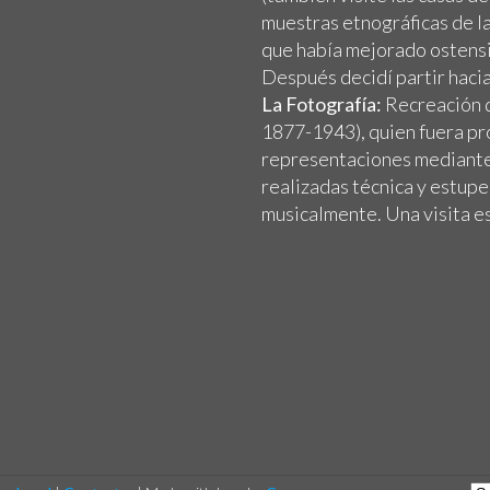
muestras etnográficas de l
que había mejorado ostens
Después decidí partir hacia
La Fotografía:
Recreación d
1877-1943), quien fuera pro
representaciones mediante
realizadas técnica y estu
musicalmente. Una visita 