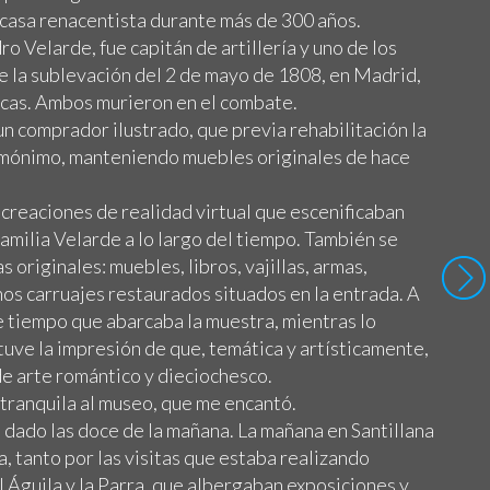
 casa renacentista durante más de 300 años.
o Velarde, fue capitán de artillería y uno de los
e la sublevación del 2 de mayo de 1808, en Madrid,
icas. Ambos murieron en el combate.
un comprador ilustrado, que previa rehabilitación la
omónimo, manteniendo muebles originales de hace
creaciones de realidad virtual que escenificaban
amilia Velarde a lo largo del tiempo. También se
 originales: muebles, libros, vajillas, armas,
os carruajes restaurados situados en la entrada. A
e tiempo que abarcaba la muestra, mientras lo
uve la impresión de que, temática y artísticamente,
de arte romántico y dieciochesco.
 tranquila al museo, que me encantó.
 dado las doce de la mañana. La mañana en Santillana
, tanto por las visitas que estaba realizando
el Águila y la Parra, que albergaban exposiciones y