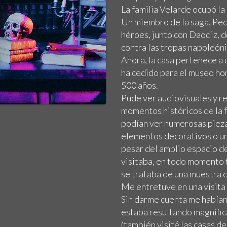
La familia Velarde ocupó la
Un miembro de la saga, Pedr
héroes, junto con Daodiz, d
contra las tropas napoleón
Ahora, la casa pertenece a 
ha cedido para el museo h
500 años.
Pude ver audiovisuales y re
momentos históricos de la f
podían ver numerosas piezas
elementos decorativos o un
pesar del amplio espacio d
visitaba, en todo momento t
se trataba de una muestra 
Me entretuve en una visita
Sin darme cuenta me habían
estaba resultando magnífica
(también visité las casas d