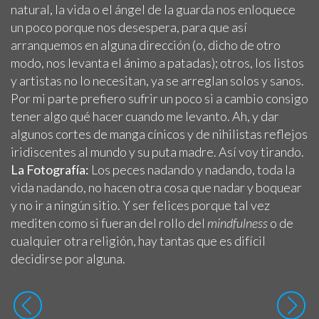
natural, la vida o el ángel de la guarda nos enloquece
un poco porque nos desespera, para que así
arranquemos en alguna dirección (o, dicho de otro
modo, nos levanta el ánimo a patadas); otros, los listos
y artistas no lo necesitan, ya se arreglan solos y sanos.
Por mi parte prefiero sufrir un poco si a cambio consigo
tener algo qué hacer cuando me levanto. Ah, y dar
algunos cortes de manga cínicos y de nihilistas reflejos
iridiscentes al mundo y su puta madre. Así voy tirando.
La Fotografía:
Los peces nadando y nadando, toda la
vida nadando, no hacen otra cosa que nadar y boquear
y no ir a ningún sitio. Y ser felices porque tal vez
mediten como si fueran del rollo del
mindfulness
o de
cualquier otra religión, hay tantas que es difícil
decidirse por alguna.