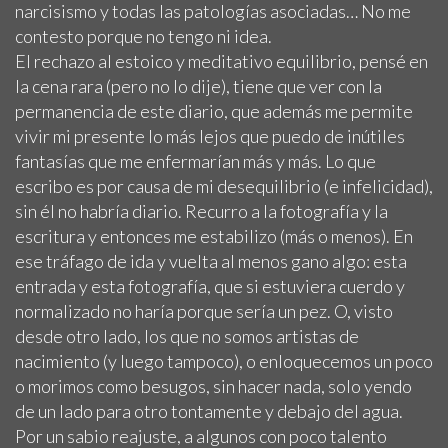
narcisismo y todas las patologías asociadas… No me
contesto porque no tengo ni idea.
El rechazo al estoico y meditativo equilibrio, pensé en
la cena rara (pero no lo dije), tiene que ver con la
permanencia de este diario, que además me permite
vivir mi presente lo más lejos que puedo de inútiles
fantasías que me enfermarían más y más. Lo que
escribo es por causa de mi desequilibrio (e infelicidad),
sin él no habría diario. Recurro a la fotografía y la
escritura y entonces me estabilizo (más o menos). En
ese tráfago de ida y vuelta al menos gano algo: esta
entrada y esta fotografía, que si estuviera cuerdo y
normalizado no haría porque sería un pez. O, visto
desde otro lado, los que no somos artistas de
nacimiento (y luego tampoco), o enloquecemos un poco
o morimos como besugos, sin hacer nada, solo yendo
de un lado para otro tontamente y debajo del agua.
Por un sabio reajuste, a algunos con poco talento