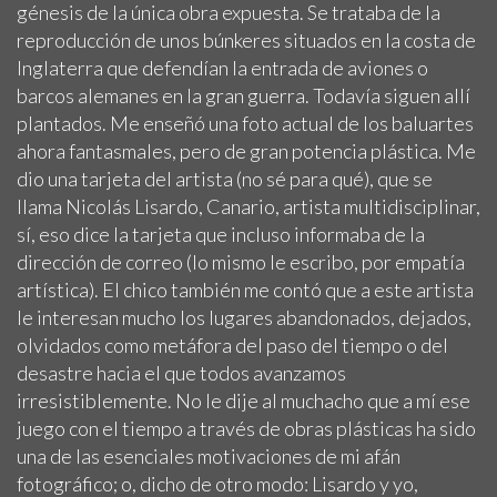
génesis de la única obra expuesta. Se trataba de la
reproducción de unos búnkeres situados en la costa de
Inglaterra que defendían la entrada de aviones o
barcos alemanes en la gran guerra. Todavía siguen allí
plantados. Me enseñó una foto actual de los baluartes
ahora fantasmales, pero de gran potencia plástica. Me
dio una tarjeta del artista (no sé para qué), que se
llama Nicolás Lisardo, Canario, artista multidisciplinar,
sí, eso dice la tarjeta que incluso informaba de la
dirección de correo (lo mismo le escribo, por empatía
artística). El chico también me contó que a este artista
le interesan mucho los lugares abandonados, dejados,
olvidados como metáfora del paso del tiempo o del
desastre hacia el que todos avanzamos
irresistiblemente. No le dije al muchacho que a mí ese
juego con el tiempo a través de obras plásticas ha sido
una de las esenciales motivaciones de mi afán
fotográfico; o, dicho de otro modo: Lisardo y yo,