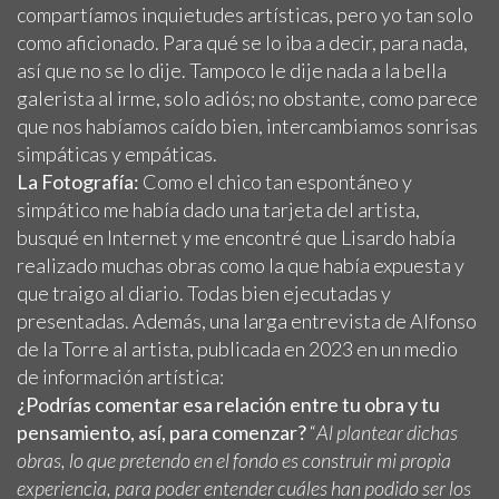
compartíamos inquietudes artísticas, pero yo tan solo
como aficionado. Para qué se lo iba a decir, para nada,
así que no se lo dije. Tampoco le dije nada a la bella
galerista al irme, solo adiós; no obstante, como parece
que nos habíamos caído bien, intercambiamos sonrisas
simpáticas y empáticas.
La Fotografía:
Como el chico tan espontáneo y
simpático me había dado una tarjeta del artista,
busqué en Internet y me encontré que Lisardo había
realizado muchas obras como la que había expuesta y
que traigo al diario. Todas bien ejecutadas y
presentadas. Además, una larga entrevista de Alfonso
de la Torre al artista, publicada en 2023 en un medio
de información artística:
¿Podrías comentar esa relación entre tu obra y tu
pensamiento, así, para comenzar?
“
Al plantear dichas
obras, lo que pretendo en el fondo es construir mi propia
experiencia, para poder entender cuáles han podido ser los