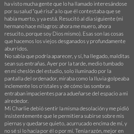
ha visto mucha gente que lo ha llamado interesándose
por su salud “qué risa” a lo que él contestaba que se
había muerto, y ya está. Resucitó al día siguiente (mi
hermano hace milagros: ahora me muero, ahora
resucito, porque soy Dios mismo). Esas son las cosas
que hacemos los viejos desganados y profundamente
aburridos.
No sabía que podría aparecer, y sí, ha llegado, malditas
sean sus entrañas. Ayer por la tarde, medio tumbado
en mi cheslón del estudio, solo iluminado por la
pantalla del ordenador, miraba como la lluvia golpeaba
inclemente los cristales y de cómo las sombras
entraban impacientes para adueñarse del espacio a mi
alrededor.
Mi Charlie debió sentir la misma desolación y me pidió
insistentemente que le permitiera subirse sobre mis
piernas y quedarse quieto, acurrucado encima de mí, y
no sé si lo hacía por él o por mí. Tenía razón, mejor en