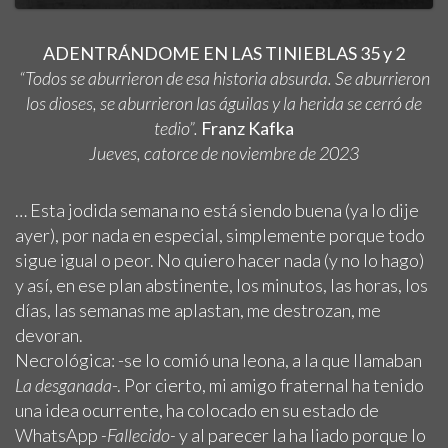
ADENTRÁNDOME EN LAS TINIEBLAS 35 y 2
“Todos se aburrieron de esa historia absurda. Se aburrieron
los dioses, se aburrieron las águilas y la herida se cerró de
tedio”.
Franz Kafka
Jueves, catorce de noviembre de 2023
… Esta jodida semana no está siendo buena (ya lo dije
ayer), por nada en especial, simplemente porque todo
sigue igual o peor. No quiero hacer nada (y no lo hago)
y así, en ese plan abstinente, los minutos, las horas, los
días, las semanas me aplastan, me destrozan, me
devoran.
Necrológica: -se lo comió una leona, a la que llamaban
La desganada
-. Por cierto, mi amigo fraternal ha tenido
una idea ocurrente, ha colocado en su estado de
WhatsApp
-Fallecido-
y al parecer la ha liado porque lo