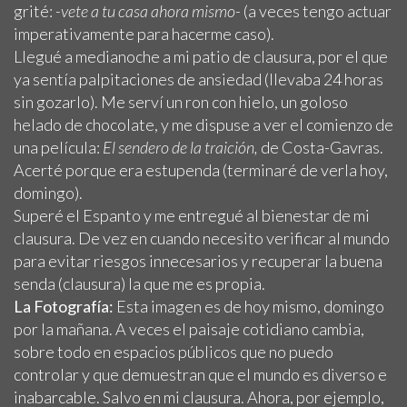
grité:
-vete a tu casa ahora mismo-
(a veces tengo actuar
imperativamente para hacerme caso).
Llegué a medianoche a mi patio de clausura, por el que
ya sentía palpitaciones de ansiedad (llevaba 24 horas
sin gozarlo). Me serví un ron con hielo, un goloso
helado de chocolate, y me dispuse a ver el comienzo de
una película:
El sendero de la traición,
de Costa-Gavras.
Acerté porque era estupenda (terminaré de verla hoy,
domingo).
Superé el Espanto y me entregué al bienestar de mi
clausura. De vez en cuando necesito verificar al mundo
para evitar riesgos innecesarios y recuperar la buena
senda (clausura) la que me es propia.
La Fotografía:
Esta imagen es de hoy mismo, domingo
por la mañana. A veces el paisaje cotidiano cambia,
sobre todo en espacios públicos que no puedo
controlar y que demuestran que el mundo es diverso e
inabarcable. Salvo en mi clausura. Ahora, por ejemplo,