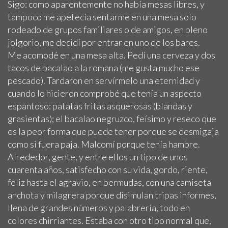
Sigo: como aparentemente no había mesas libres, y
tampoco me apetecía sentarme en una mesa solo
rodeado de grupos familiares o de amigos, en pleno
jolgorio, me decidí por entrar en uno de los bares.
Me acomodé en una mesa alta. Pedí una cerveza y dos
tacos de bacalao a la romana (me gusta mucho ese
pescado). Tardaron en servírmelo una eternidad y
cuando lo hicieron comprobé que tenía un aspecto
espantoso: patatas fritas asquerosas (blandas y
grasientas); el bacalao negruzco, feísimo y reseco que
es la peor forma que puede tener porque se desmigaja
como si fuera paja. Malcomí porque tenía hambre.
Alrededor, gente, y entre ellos un tipo de unos
cuarenta años, satisfecho con su vida, gordo, riente,
feliz hasta el agravio, en bermudas, con una camiseta
anchota y milagrera porque disimulan tripas informes,
llena de grandes números y palabrería, todo en
colores chirriantes. Estaba con otro tipo normal que,