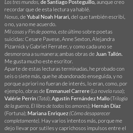
Los tres mundos,
de Santiago Posteguillo,
aunque creo
recordar que de esta lectura ya hablé.
Nexus
, de
Yubal Noah Harari,
del que también escribí,
o no, ya no me acuerdo.
Mil cosas y Fin de poema,
este último
sobre poetas
suicidas: Cesare Pavese, Anne Sexton, Alejandra
Pizarnick y Gabriel Ferrater, y como cada uno se
desmorona a su manera; ambas obras de
Juan Tallón.
Me gusta mucho este escritor.
Aparte de estas lecturas terminadas, he probado con
seis o siete más, que he abandonado enseguida, y no
porque a priori no fueran de interés, lo eran, como, por
ejemplo, obras de
Emmanuel Carrere
(
La novela rusa
);
Valérie Perrin
(
Tatá
);
Agustín Fernández Mallo
(
Trilogía
de la guerra, El libro de todos los amore
s);
Hernán Díaz
(Fortuna);
Mariana Enriquez
(Cómo desaparecer
completamente)
. Hay varios intentos más, porque me
dejo llevar por sutiles y caprichosos impulsos entre el