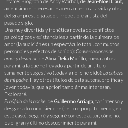
infame: Biografía de Andy Warhol, de
Jean-Noël Liaut,
amenísimo e interesante acercamiento a la vida y obra
del gran prestidigitador, irrepetible artista del
pasado siglo.
Una muy divertida y frenética novela de conflictos
psicológicos y existenciales a partir de la quimera del
amor (la audición es un espectáculo total, con muchos
personajes y efectos de sonido):
Conversaciones de
amor y desamor,
de
Alma Delia Murillo
, nueva autora
para mí, a la que he llegado a partir de un título
sumamente sugestivo (todavía no lo he oído):
La cabeza
de mi padre.
Hay otros títulos de esta autora, prolífica y
joven todavía, que a priori también me interesan.
Exploraré.
El búfalo de la noche
, de
Guillermo Arriaga
, tan intenso y
desgarrado como siempre (pero un poquito menos, en
este caso). Seguiré y seguiré con este autor, cómo no.
Es el gran y último descubrimiento para mí.