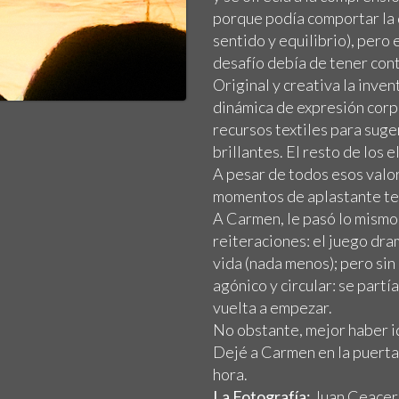
porque podía comportar la d
sentido y equilibrio), pero
desafío debía de tener con
Original y creativa la inve
dinámica de expresión corp
recursos textiles para sug
brillantes. El resto de los
A pesar de todos esos valor
momentos de aplastante ted
A Carmen, le pasó lo mismo.
reiteraciones: el juego dra
vida (nada menos); pero sin 
agónico y circular: se partí
vuelta a empezar.
No obstante, mejor haber i
Dejé a Carmen en la puerta d
hora.
La Fotografía:
Juan Ceacero 