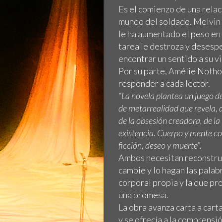
Es el comienzo de una relac
mundo del soldado. Melvin 
le ha aumentado el peso en
tarea le destroza y desesper
encontrar un sentido a su vi
Por su parte, Amélie Notho
responder a cada lector.
“La novela plantea un juego de
de metarrealidad que revela, 
de la obsesión creadora, de la
existencia. Cuerpo y mente coe
ficción, deseo y muerte”.
Ambos necesitan reconstruir
cambie y lo hagan las palabr
corporal propia y la que p
una promesa.
La obra avanza carta a cart
y se ofrecía a la comprensi