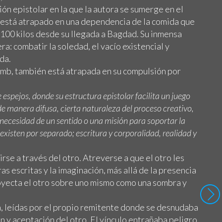
ión epistolar en la que la autora se sumerge en el
está atrapado en una dependencia de la comida que
 100 kilos desde su llegada a Bagdad. Su inmensa
a: combatir la soledad, el vacío existencial y
da.
mb, también está atrapada en su compulsión por
 espejos, donde su estructura epistolar facilita un juego
de manera difusa, cierta naturaleza del proceso creativo,
 necesidad de un sentido o una misión para soportar la
xisten por separado; escritura y corporalidad, realidad y
se a través del otro. Atreverse a que el otro les
as escritas y la imaginación, más allá de la presencia
royecta el otro sobre uno mismo como una sombra y
a, leídas por el propio remitente donde se desnudaba
ón y aceptación del otro. El vínculo entrañaba peligro