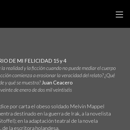
IO DE MI FELICIDAD 15 y 4
 la realidad y la ficción cuando no puede mediar el cuerpo
icción comienza a erosionar la veracidad del relato? ¿Qué
de y qué se muestra?
Juan Ceacero
veinte de enero de dos mil veintiséis
 dice por carta el obeso soldado Melvin Mappel
entra destinado en la guerra de Irak, a la novelista
offel); en la adaptación teatral de la novela
a
, de la escritora holandesa.