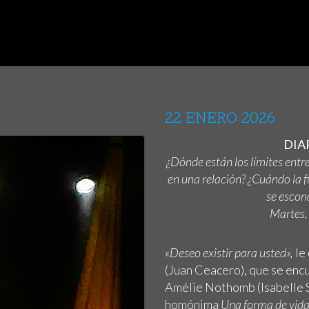
22 ENERO 2026
DIAR
¿Dónde están los límites entre
en una relación? ¿Cuándo la f
se escon
Martes, 
«Deseo existir para usted»,
le
(Juan Ceacero), que se encu
Amélie Nothomb (Isabelle St
homónima
Una forma de vid