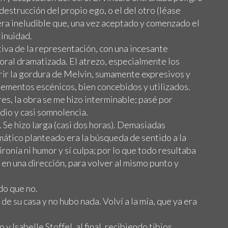
estrucción del propio ego, o el del otro (léase
 era ineludible que, una vez aceptado y comenzado el
tinuidad.
ntiva de la representación, con una incesante
oral dramatizada. El atrezo, especialmente los
erir la gordura de Melvin, sumamente expresivos y
 elementos escénicos, bien concebidos y utilizados.
es, la obra se me hizo interminable; pasé por
io y casi somnolencia.
 Se hizo larga (casi dos horas). Demasiadas
mático planteado era la búsqueda de sentido a la
ironía ni humor y sí culpa; por lo que todo resultaba
a en una dirección, para volver al mismo punto y
do que no.
e su casa y no hubo nada. Volví a la mía, que ya era
y Isabelle Stoffel, al final, recibiendo tibios