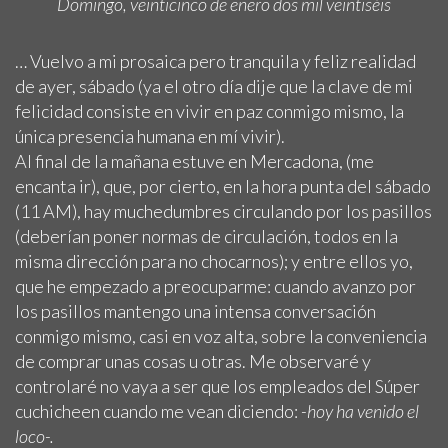
Domingo, veinticinco de enero dos mil veintiséis
… Vuelvo a mi prosaica pero tranquila y feliz realidad
de ayer, sábado (ya el otro día dije que la clave de mi
felicidad consiste en vivir en paz conmigo mismo, la
única presencia humana en mí vivir).
Al final de la mañana estuve en Mercadona, (me
encanta ir), que, por cierto, en la hora punta del sábado
(11 AM), hay muchedumbres circulando por los pasillos
(deberían poner normas de circulación, todos en la
misma dirección para no chocarnos); y entre ellos yo,
que he empezado a preocuparme: cuando avanzo por
los pasillos mantengo una intensa conversación
conmigo mismo, casi en voz alta, sobre la conveniencia
de comprar unas cosas u otras. Me observaré y
controlaré no vaya a ser que los empleados del Súper
cuchicheen cuando me vean diciendo:
-hoy ha venido el
loco-.