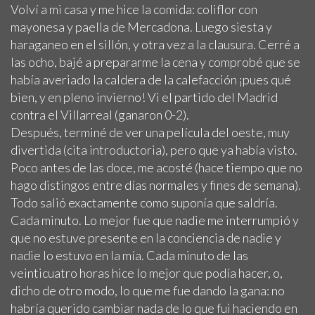
Volví a mi casa y me hice la comida: coliflor con
mayonesa y paella de Mercadona. Luego siesta y
haraganeo en el sillón, y otra vez a la clausura. Cerré a
las ocho, bajé a prepararme la cena y comprobé que se
había averiado la caldera de la calefacción ¡pues qué
bien, y en pleno invierno! Vi el partido del Madrid
contra el Villarreal (ganaron 0-2).
Después, terminé de ver una película del oeste, muy
divertida (cita introductoria), pero que ya había visto.
Poco antes de las doce, me acosté (hace tiempo que no
hago distingos entre días normales y fines de semana).
Todo salió exactamente como suponía que saldría.
Cada minuto. Lo mejor fue que nadie me interrumpió y
que no estuve presente en la conciencia de nadie y
nadie lo estuvo en la mía. Cada minuto de las
veinticuatro horas hice lo mejor que podía hacer, o,
dicho de otro modo, lo que me fue dando la gana: no
habría querido cambiar nada de lo que fui haciendo en