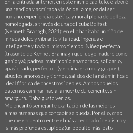
En la entrada anterior, en este mismo capítulo, elaboré
una rendida y admirada visión de lo mejor del ser
humano, experiencia estética y moral plena de belleza
homologada, a través de una película: Belfast
(Kenneth Branagh, 2021): en ella habitaba un niño de
mirada dulce y vibrante vitalidad, ingenua e
inteligente y todo al mismo tiempo. Niñez perfecta
(trasunto de Kennet Brannagh que luego maduró como
genio ya); padres: matrimonio enamorado, solidario,
apasionado, perfecto… (y encima eran muy guapos);
abuelos amorosos y tiernos, salidos de la más mirífica e
ideal fábrica de ancestros ideales. Ambos abuelos
paternos caminan hacia la muerte dulcemente, sin
amargura. Daba gusto verlos.
Me encantó semejante exaltación de las mejores
almas humanas que concebir se pueda. Por ello, creo
que me encuentro entre el más acendrado idealismo y
la más profunda estupidez (un poquito más, esto