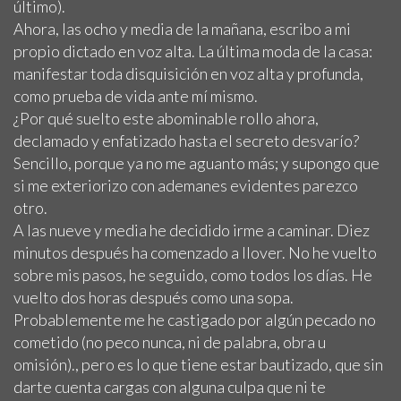
último).
Ahora, las ocho y media de la mañana, escribo a mi
propio dictado en voz alta. La última moda de la casa:
manifestar toda disquisición en voz alta y profunda,
como prueba de vida ante mí mismo.
¿Por qué suelto este abominable rollo ahora,
declamado y enfatizado hasta el secreto desvarío?
Sencillo, porque ya no me aguanto más; y supongo que
si me exteriorizo con ademanes evidentes parezco
otro.
A las nueve y media he decidido irme a caminar. Diez
minutos después ha comenzado a llover. No he vuelto
sobre mis pasos, he seguido, como todos los días. He
vuelto dos horas después como una sopa.
Probablemente me he castigado por algún pecado no
cometido (no peco nunca, ni de palabra, obra u
omisión)., pero es lo que tiene estar bautizado, que sin
darte cuenta cargas con alguna culpa que ni te