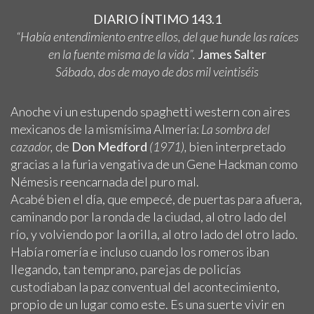
DIARIO ÍNTIMO 143.1
“Había entendimiento entre ellos, del que hunde las raíces
en la fuente misma de la vida”.
James Salter
Sábado, dos de mayo de dos mil veintiséis
Anoche vi un estupendo spaghetti western con aires
mexicanos de la mismísima Almería:
La sombra del
cazador,
de
Don Medford
(1971),
bien interpretado
gracias a la furia vengativa de un Gene Hackman como
Némesis reencarnada del puro mal.
Acabé bien el día, que empecé, de puertas para afuera,
caminando por la ronda de la ciudad, al otro lado del
río, y volviendo por la orilla, al otro lado del otro lado.
Había romería e incluso cuando los romeros iban
llegando, tan temprano, parejas de policías
custodiaban la paz conventual del acontecimiento,
propio de un lugar como este. Es una suerte vivir en