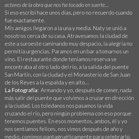
actores de la obra que nos ha tocado en suerte…
Si eso escribí hace unos días, pero no recuerdo cuando
fue exactamente.
Mis amigos llegaron a la una y media. Naty se unió a
nosotros cerca de su casa. Atravesamos la ciudad de
este a suroeste caminando muy despacio, la alegría no
permitía urgencias. Paramos en un bar a tomarnos un
vino. El restaurante donde teníamos reserva se
encontraba al otro lado del río, a la salida del puente
San Martín, con la ciudad y el Monasterio de San Juan
de los Reyes a la espalda y en alto…
La Fotografía:
Armando y yo, después de comer, nada
más salir del puente que volvimos a cruzar en dirección
a la ciudad. Los toledanos nos pasamos la vida
cruzando el río, pero ningún problema con eso porque
tenemos puentes. En esos momentos, ambos, él y yo
nos sentíamos felices, nos vimos después de año y
medio, comimos pantagruélicamente para celebrarlo.