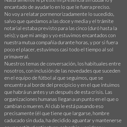
encantado de ayudarlo en lo que le fuera preciso.
No voy a relatar pormenorizadamente lo sucedido,
salvo que quedamos a las doce y media y el trámite
notarial estaba previsto para las cinco (duró hasta la
seis); y que mi amigo y yo estuvimos encantados con
nuestra mutua compañía durante horas, y por si fuera
poco el placer, estuvimos casi todo el tiempo al sol
primaveral.
Nuestros temas de conversación, los habituales entre
nosotros, con inclusión de las novedades que suceden
en el equipo de fútbol al que seguimos, que se
encuentra al borde del precipicio y en el que intuimos
que habrá un antes y un después de esta crisis. Las
organizaciones humanas llegan a un punto en el que o
cambian o mueren. Al club le está pasando eso
precisamente (él que tiene que largarse, hombre
caducado sin duda, ha decidido aguantar y mantenerse