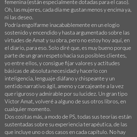
femenina (están especialmente dotadas para el caso).
Oh, las mujeres, cada día me gustan menos y encima ya,
ni las deseo.
Podría engolfarme inacabablemente en un elogio
sostenido y encendido y hasta argumentado sobre las
virtudes de Amat y su obra, pero no estoy hoy aquí, en
el diario, para eso. Solo diré que, es muy bueno porque
parte de un gran respeto hacia sus posibles clientes,
yo entre ellos, y consigue fijar valores y actitudes
básicas de absoluta necesidad y hacerlo con
inteligencia, lenguaje diáfano y chispeante y un
sentido narrativo ágil, ameno y carcajeante a la vez
que riguroso y admirable por su lucidez. Un gran tipo
Víctor Amat, volveré a alguno de sus otros libros, en
cualquier momento.
Dos cositas más, a modo de PS, todas sus teorías están
sustentadas sobre su experiencia terapéutica, de las
que incluye uno o dos casos en cada capítulo. No hay