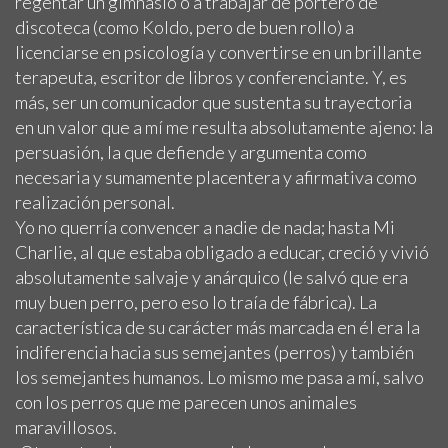
regentar un gimnasio o a trabajar de portero de
discoteca (como Koldo, pero de buen rollo) a
licenciarse en psicología y convertirse en un brillante
terapeuta, escritor de libros y conferenciante. Y, es
más, ser un comunicador que sustenta su trayectoria
en un valor que a mí me resulta absolutamente ajeno: la
persuasión, la que defiende y argumenta como
necesaria y sumamente placentera y afirmativa como
realización personal.
Yo no querría convencer a nadie de nada; hasta Mi
Charlie, al que estaba obligado a educar, creció y vivió
absolutamente salvaje y anárquico (le salvó que era
muy buen perro, pero eso lo traía de fábrica). La
característica de su carácter más marcada en él era la
indiferencia hacia sus semejantes (perros) y también
los semejantes humanos. Lo mismo me pasa a mí, salvo
con los perros que me parecen unos animales
maravillosos.