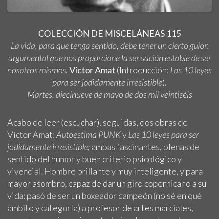
COLECCIÓN DE MISCELÁNEAS 115
La vida, para que tenga sentido, debe tener un cierto guion
argumental que nos proporcione la sensación estable de ser
nosotros mismos.
Víctor Amat
(Introducción:
Las 10 leyes
para ser jodidamente irresistible
).
Martes, diecinueve de mayo de dos mil veintiséis
Acabo de leer (escuchar), seguidas, dos obras de
Víctor Amat:
Autoestima PUNK
y
Las 10 leyes para ser
jodidamente irresistible;
ambas fascinantes, plenas de
sentido del humor y buen criterio psicológico y
vivencial. Hombre brillante y muy inteligente, y para
mayor asombro, capaz de dar un giro copernicano a su
vida: pasó de ser un boxeador campeón (no sé en qué
ámbito y categoría) a profesor de artes marciales,