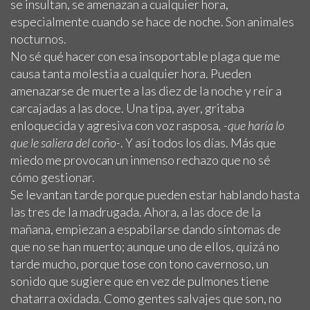
se insultan, se amenazan a cualquier hora,
especialmente cuando se hace de noche. Son animales
nocturnos.
No sé qué hacer con esa insoportable plaga que me
causa tanta molestia a cualquier hora. Pueden
amenazarse de muerte a las diez de la noche y reír a
carcajadas a las doce. Una tipa, ayer, gritaba
enloquecida y agresiva con voz rasposa
, -que haría lo
que le saliera del coño-
. Y así todos los días. Más que
miedo me provocan un inmenso rechazo que no sé
cómo gestionar.
Se levantan tarde porque pueden estar hablando hasta
las tres de la madrugada. Ahora, a las doce de la
mañana, empiezan a espabilarse dando síntomas de
que no se han muerto; aunque uno de ellos, quizá no
tarde mucho, porque tose con tono cavernoso, un
sonido que sugiere que en vez de pulmones tiene
chatarra oxidada. Como gentes salvajes que son, no