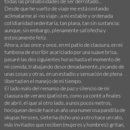
todas las probabilidades de ser derrotado…
Desde que he vuelto de viaje me está costando
aclimatarme al -no viaje-, a mi estable y ordenada
cotidianidad sedentaria, tan plana, tan sin sustancia;
aunque, sin embargo, plenamente satisfecha y
estoicamente feliz.
Ahora, a las once y once, en mi patio de clausura, en mi
tumbona de escribir acariciado por una suave brisa,
pasaré las dos siguientes horas hasta el momento de
mi comida, trabajando desordenadamente, picando de
unas cosas y otras, en un estadio y sensación de plena
libertad en el manejo de mi tiempo.
El lado malo del remanso de paz y silencio de mi
clausura de verano (patio) es, como ya conté a finales
de abril, el que al otro lado, a unos pocos metros,
hociquean desde hace un año una numerosa pandilla de
okupas feroces, siete ha dicho uno a otro hace un rato,
más invitados que reciben (mujeres y hombres): gritan,