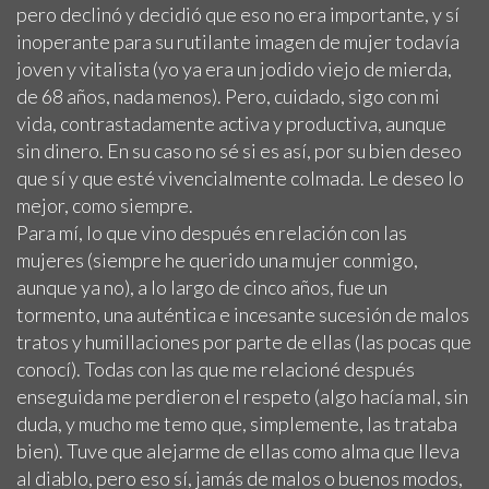
pero declinó y decidió que eso no era importante, y sí
inoperante para su rutilante imagen de mujer todavía
joven y vitalista (yo ya era un jodido viejo de mierda,
de 68 años, nada menos). Pero, cuidado, sigo con mi
vida, contrastadamente activa y productiva, aunque
sin dinero. En su caso no sé si es así, por su bien deseo
que sí y que esté vivencialmente colmada. Le deseo lo
mejor, como siempre.
Para mí, lo que vino después en relación con las
mujeres (siempre he querido una mujer conmigo,
aunque ya no), a lo largo de cinco años, fue un
tormento, una auténtica e incesante sucesión de malos
tratos y humillaciones por parte de ellas (las pocas que
conocí). Todas con las que me relacioné después
enseguida me perdieron el respeto (algo hacía mal, sin
duda, y mucho me temo que, simplemente, las trataba
bien). Tuve que alejarme de ellas como alma que lleva
al diablo, pero eso sí, jamás de malos o buenos modos,