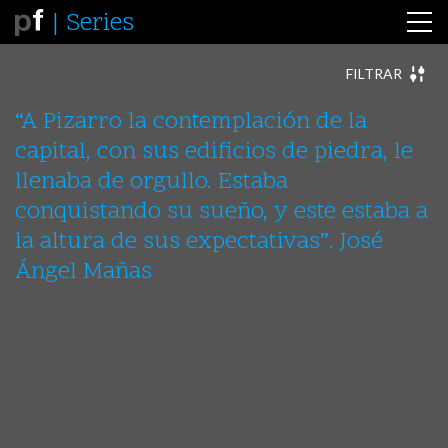
Series
FILTRAR
ABSTRACTAE
ANIMALES
ARQUITECTURAS
ARTE
“A Pizarro la contemplación de la
AUREAS
CERTIDUMBRES
CIUDADES
ESTATUAS
capital, con sus edificios de piedra, le
FIN
FOTORREALISMOS
INCERTIDUMBRES
INCIPIT
INDIA
INTERLUDIOS
LE FLÂNEUR
LOS OTROS
llenaba de orgullo. Estaba
MAKING-OFF
MÉXICO
MISCELANEA
MULTIPLES
conquistando su sueño, y este estaba a
NAUFRAGIOS
PERFORMANCE - FRACASAR
PERFORMANCE – CLAROSCUROS
la altura de sus expectativas”. José
PERFORMANCE – ESCENIFICACIONES
Ángel Mañas
PERFORMANCE – EXISTIR
PERFORMANCE – FOTOGRAFIAR
PERÚ - BOLIVIA
SEMBLANTES
SOLILOQUIOS
VESTIGIOS
VIAJES