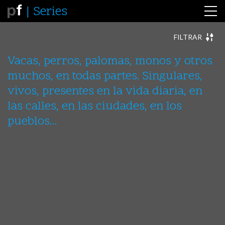
Series
FILTRAR
ABSTRACTAE
ANIMALES
ARQUITECTURAS
ARTE
Vacas, perros, palomas, monos y otros
AUREAS
CERTIDUMBRES
CIUDADES
ESTATUAS
muchos, en todas partes. Singulares,
FIN
FOTORREALISMOS
INCERTIDUMBRES
INCIPIT
INDIA
INTERLUDIOS
LE FLÂNEUR
LOS OTROS
vivos, presentes en la vida diaria, en
MAKING-OFF
MÉXICO
MISCELANEA
MULTIPLES
las calles, en las ciudades, en los
NAUFRAGIOS
PERFORMANCE - FRACASAR
PERFORMANCE – CLAROSCUROS
pueblos...
PERFORMANCE – ESCENIFICACIONES
PERFORMANCE – EXISTIR
PERFORMANCE – FOTOGRAFIAR
PERÚ - BOLIVIA
SEMBLANTES
SOLILOQUIOS
VESTIGIOS
VIAJES