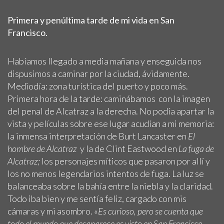
Primera y penúltima tarde de mi vida en San
Francisco.
Habíamos llegado a media mañana y enseguida nos
dispusimos a caminar por la ciudad, ávidamente.
Mediodía: zona turística del puerto y poco más.
Primera hora de la tarde: caminábamos con la imagen
del penal de Alcatraz a la derecha. No podía apartar la
vista y películas sobre ese lugar acudían a mi memoria:
la inmensa interpretación de Burt Lancaster en
El
hombre de Alcatraz
y la de Clint Eastwood en
La fuga de
Alcatraz;
los personajes míticos que pasaron por allí y
los no menos legendarios intentos de fuga. La luz se
balanceaba sobre la bahía entre la niebla y la claridad.
Todo iba bien y me sentía feliz, cargado con mis
cámaras y mi asombro. «
Es curioso, pero se cuenta que
todo el mundo que desaparece es visto en San Francisco.