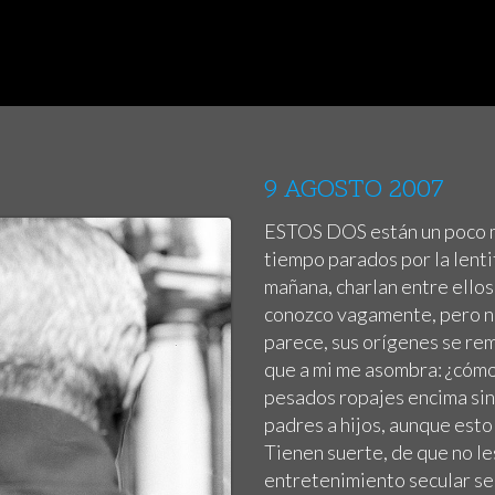
9 AGOSTO 2007
ESTOS DOS están un poco m
tiempo parados por la lenti
mañana, charlan entre ellos
conozco vagamente, pero no
parece, sus orígenes se rem
que a mi me asombra: ¿cómo
pesados ropajes encima sin
padres a hijos, aunque esto
Tienen suerte, de que no le
entretenimiento secular se