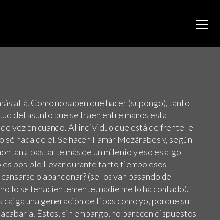
ás allá. Como no saben qué hacer (supongo), tanto
tud del asunto que se traen entre manos esta
 de vez en cuando. Al individuo que está de frente le
 sé nada de él. Se hacen llamar Mozárabes y, según
ontan a bastante más de un milenio y eso es algo
 es posible llevar durante tanto tiempo esos
 cansarse o abandonar? (se los van pasando de
 no lo sé fehacientemente, nadie me lo ha contado).
s caiga una generación de tipos como yo, porque su
 acabaría. Éstos, sin embargo, no parecen dispuestos