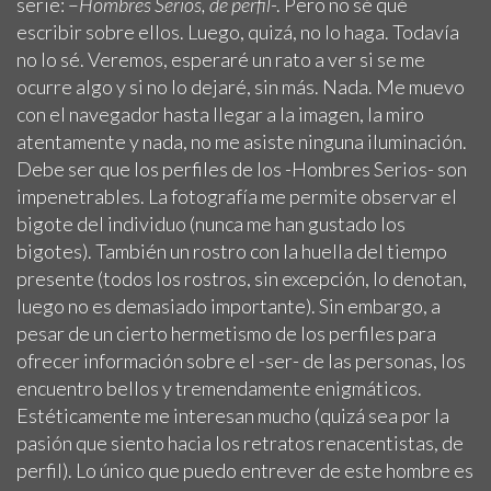
serie: –
Hombres Serios, de perfil
-. Pero no sé qué
escribir sobre ellos. Luego, quizá, no lo haga. Todavía
no lo sé. Veremos, esperaré un rato a ver si se me
ocurre algo y si no lo dejaré, sin más. Nada. Me muevo
con el navegador hasta llegar a la imagen, la miro
atentamente y nada, no me asiste ninguna iluminación.
Debe ser que los perfiles de los -Hombres Serios- son
impenetrables. La fotografía me permite observar el
bigote del individuo (nunca me han gustado los
bigotes). También un rostro con la huella del tiempo
presente (todos los rostros, sin excepción, lo denotan,
luego no es demasiado importante). Sin embargo, a
pesar de un cierto hermetismo de los perfiles para
ofrecer información sobre el -ser- de las personas, los
encuentro bellos y tremendamente enigmáticos.
Estéticamente me interesan mucho (quizá sea por la
pasión que siento hacia los retratos renacentistas, de
perfil). Lo único que puedo entrever de este hombre es