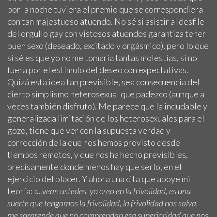
por la noche tuviera el premio que se correspondiera
con tan majestuoso atuendo. No sé si asistir al desfile
del orgullo gay con vistosos atuendos garantiza tener
buen sexo (deseado, excitado y orgásmico), pero lo que
sí sé es que yo no me tomaría tantas molestias, si no
fuera por el estímulo del deseo con expectativas.
Quizá esta idea tan previsible, sea consecuencia del
cierto simplismo heterosexual que padezco (aunque a
veces también disfruto). Me parece que la indudable y
generalizada limitación de los heterosexuales para el
gozo, tiene que ver con la supuesta verdad y
corrección de la que nos hemos provisto desde
tiempos remotos, y que nos ha hecho previsibles,
precisamente donde menos hay que serlo, en el
ejercicio del placer. Y ahora una cita que apoye mi
teoría:
«…vean ustedes, yo creo en la frivolidad, es una
suerte que tengamos la frivolidad, la frivolidad nos salva,
me sorprende que no comprendan esa superioridad que nos