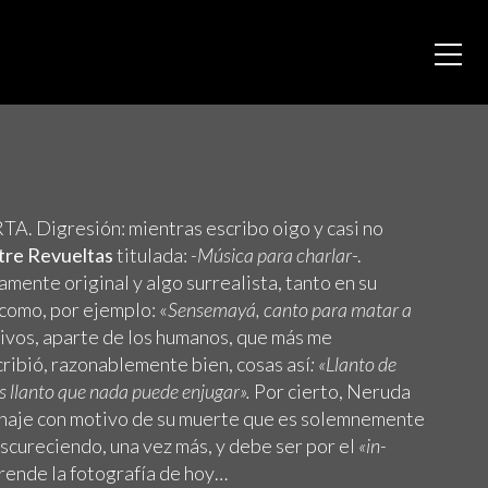
TA. Digresión: mientras escribo oigo y casi no
stre Revueltas
titulada:
-Música para charlar
-.
mente original y algo surrealista, tanto en su
 como, por ejemplo: «
Sensemayá, canto para matar a
vivos, aparte de los humanos, que más me
ribió, razonablemente bien, cosas así
: «Llanto de
es llanto que nada puede enjugar».
Por cierto, Neruda
naje
con motivo de su muerte que es solemnemente
scureciendo, una vez más, y debe ser por el
«in-
ende la fotografía de hoy…