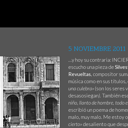
5 NOVIEMBRE 2011
…y hoy su contraria: INCIER
escucho una pieza de
Silve
Revueltas
, compositor suma
música como en sus títulos,
una culebra»
(son los seres 
desasosiegan
).
También esc
niño, llanto de hombre, todo 
escribió
un poema de home
malo, muy malo. Me estoy o
cierto»
desaliento que despr