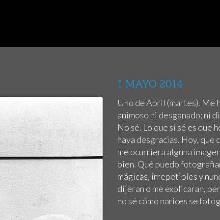
1 MAYO 2014
Uno de Abril (martes). Me 
animoso ni desganado; ni din
No sé. Lo que sí sé es que 
haya desgracias. Hoy, que q
me ocurriera alguna imagen 
bien. Qué puedo fotografiar
mágicas, irrepetibles y nun
dijeran o me explicaran, pe
no sé cómo narices se foto