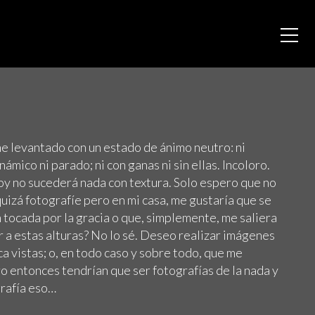
he levantado con un estado de ánimo neutro: ni
ámico ni parado; ni con ganas ni sin ellas. Incoloro.
hoy no sucederá nada con textura. Solo espero que no
uizá fotografíe pero en mi casa, me gustaría que se
tocada por la gracia o que, simplemente, me saliera
 a estas alturas? No lo sé. Deseo realizar imágenes
ca vistas; o, en todo caso y sobre todo, que me
ro entonces tendrían que ser fotografías de la nada y
grafía eso…