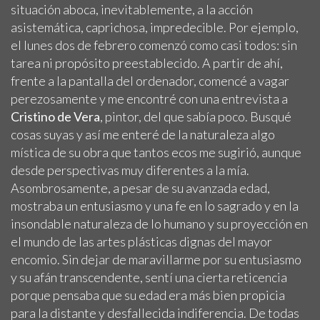
situación aboca, inevitablemente, a la acción
asistemática, caprichosa, impredecible. Por ejemplo,
el lunes dos de febrero comenzó como casi todos: sin
tarea ni propósito preestablecido. A partir de ahí,
frente a la pantalla del ordenador, comencé a vagar
perezosamente y me encontré con una entrevista a
Cristino de Vera
, pintor, del que sabía poco. Busqué
cosas suyas y así me enteré de la naturaleza algo
mística de su obra que tantos ecos me sugirió, aunque
desde perspectivas muy diferentes a la mía.
Asombrosamente, a pesar de su avanzada edad,
mostraba un entusiasmo y una fe en lo sagrado y en la
insondable naturaleza de lo humano y su proyección en
el mundo de las artes plásticas dignas del mayor
encomio. Sin dejar de maravillarme por su entusiasmo
y su afán transcendente, sentí una cierta reticencia
porque pensaba que su edad era más bien propicia
para la distante y desfallecida indiferencia. De todas