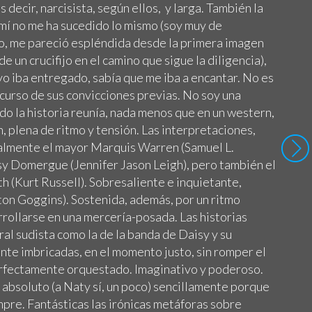
decir, narcisista, según ellos, y larga. También la
 mí no me ha sucedido lo mismo (soy muy de
io, me pareció espléndida desde la primera imagen
e un crucifijo en el camino que sigue la diligencia),
 yo iba entregado, sabía que me iba a encantar. No es
curso de sus convicciones previas. No soy una
o la historia reunía, nada menos que en un western,
n, plena de ritmo y tensión. Las interpretaciones,
almente el mayor Marquis Warren (Samuel L.
isy Domergue (Jennifer Jason Leigh), pero también el
 (Kurt Russell). Sobresaliente e inquietante,
lton Goggins). Sostenida, además, por un ritmo
rollarse en una mercería-posada. Las historias
ral sudista como la de la banda de Daisy y su
te imbricadas, en el momento justo, sin romper el
erfectamente orquestado. Imaginativo y poderoso.
n absoluto (a Naty sí, un poco) sencillamente porque
pre. Fantásticas las irónicas metáforas sobre