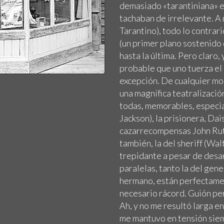
demasiado «tarantiniana» es 
tachaban de irrelevante. A
Tarantino), todo lo contrar
(un primer plano sostenido d
hasta la última. Pero claro,
probable que uno tuerza el 
excepción. De cualquier mod
una magnífica teatralizació
todas, memorables, especi
Jackson), la prisionera, Da
cazarrecompensas John Ruth
también, la del sheriff (Wa
trepidante a pesar de desar
paralelas, tanto la del gene
hermano, están perfectamen
necesario rácord. Guión p
Ah, y no me resultó larga e
me mantuvo en tensión siem