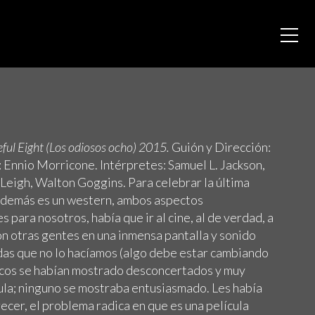
ful Eight (Los odiosos ocho) 2015.
Guión y Dirección:
 Ennio Morricone. Intérpretes: Samuel L. Jackson,
 Leigh, Walton Goggins. Para celebrar la última
 además es un western, ambos aspectos
para nosotros, había que ir al cine, al de verdad, a
on otras gentes en una inmensa pantalla y sonido
adas que no lo hacíamos (algo debe estar cambiando
íticos se habían mostrado desconcertados y muy
cula; ninguno se mostraba entusiasmado. Les había
ecer, el problema radica en que es una película