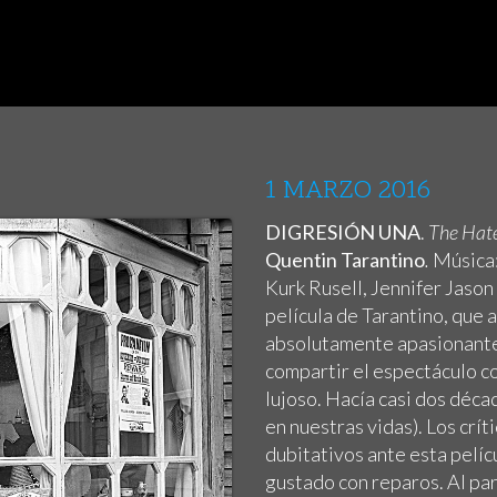
1 MARZO 2016
DIGRESIÓN UNA
.
The Hate
Quentin Tarantino
.
Música:
Kurk Rusell, Jennifer Jason
película de Tarantino, que
absolutamente apasionantes 
compartir el espectáculo c
lujoso. Hacía casi dos déc
en nuestras vidas). Los cr
dubitativos ante esta pelí
gustado con reparos. Al par