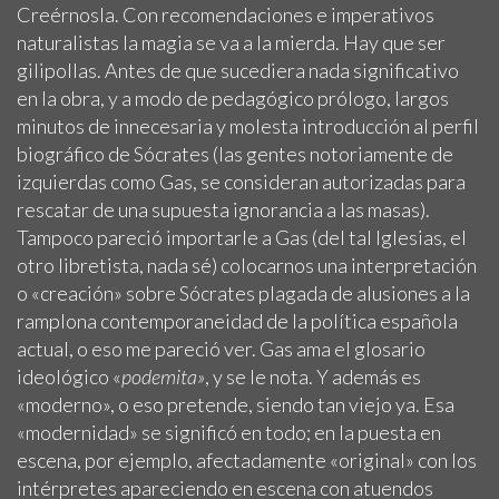
Creérnosla. Con recomendaciones e imperativos
naturalistas la magia se va a la mierda. Hay que ser
gilipollas. Antes de que sucediera nada significativo
en la obra, y a modo de pedagógico prólogo, largos
minutos de innecesaria y molesta introducción al perfil
biográfico de Sócrates (las gentes notoriamente de
izquierdas como Gas, se consideran autorizadas para
rescatar de una supuesta ignorancia a las masas).
Tampoco pareció importarle a Gas (del tal Iglesias, el
otro libretista, nada sé) colocarnos una interpretación
o «creación» sobre Sócrates plagada de alusiones a la
ramplona contemporaneidad de la política española
actual, o eso me pareció ver. Gas ama el glosario
ideológico «
podemita»
, y se le nota. Y además es
«moderno», o eso pretende, siendo tan viejo ya. Esa
«modernidad» se significó en todo; en la puesta en
escena, por ejemplo, afectadamente «original» con los
intérpretes apareciendo en escena con atuendos