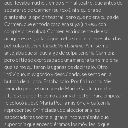
que llevaba mucho tiempo sin ir al teatro, que antes de
separarse de Carmen (su «ex»), ni siquiera se
planteaba la opción teatral, pero que no era culpa de
Carmen, que en todo caso era suya (un «ex» con
complejo de culpa). Carmen era inocente de eso;
aunque eso sí, aclaró que a ella solo le interesaban las
películas de
Jean-Claude Van Damme
. A mí se me
antojaba que sí, que algo de culpa tendría Carmen;
pero el tío se expresaba de una manera tan simplona
que se me quitaron las ganas de decírselo. Otro
individuo, muy gordo y descuidado, se sentó en la
butaca de al lado. Estaba solo. Por fin la obra. Me
temía lo peor, el nombre de Mario Gas lucía en los
títulos de crédito como autor y director. Para empezar,
le colocó a José María Pou la misión cívica (con la
representación iniciada), de aleccionar a los
espectadores sobre el grave inconveniente que
supondría que encendiéramos los móviles, o que