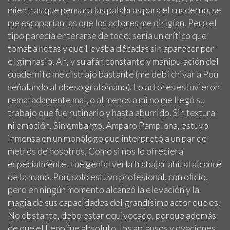
mientras que pensara las palabras para el cuaderno, se
me escaparían las que los actores me dirigían. Pero el
tipo parecía enterarse de todo; sería un crítico que
tomaba notas y que llevaba décadas sin aparecer por
el gimnasio. Ah, y su afán constante y manipulación del
cuadernito me distrajo bastante (me debí chivar a Pou
señalando al obeso grafómano). Lo actores estuvieron
rematadamente mal, o al menos a mí no me llegó su
trabajo que fue rutinario y hasta aburrido. Sin textura
ni emoción. Sin embargo, Amparo Pamplona, estuvo
inmensa en un monólogo que interpretó a un par de
metros de nosotros. Como si nos lo ofreciera
especialmente. Fue genial verla trabajar ahí, al alcance
de la mano. Pou, solo estuvo profesional, con oficio,
pero en ningún momento alcanzó la elevación y la
magia de sus capacidades del grandísimo actor que es.
No obstante, debo estar equivocado, porque además
de que el lleno fue absoluto, los aplausos y ovaciones