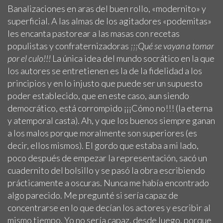
Banalizaciones en aras del buen rollo, «modernito» y
superficial. A las almas de los agitadores «podemitas»
les encanta pastorear a las masas con recetas
populistas y confraternizadoras
¡¡¡Qué se vayan a tomar
por el culo!!!
La única idea del mundo socrático en la que
los autores se entretienen es la de la fidelidad a los
principios y en lo injusto que puede ser un supuesto
poder establecido, que en este caso, aun siendo
democrático, está corrompido ¡¡¡Cómo no!!! (la eterna
y atemporal casta). Ah, y que los buenos siempre ganan
a los malos porque moralmente son superiores (es
decir, ellos mismos). El gordo que estaba a mi lado,
poco después de empezar la representación, sacó un
cuadernito del bolsillo y se pasó la obra escribiendo
prácticamente a oscuras. Nunca me había encontrado
algo parecido. Me pregunté si sería capaz de
concentrarse en lo que decían los actores y escribir al
mismo tiempo. Yo no sería capaz, desde luego, porque