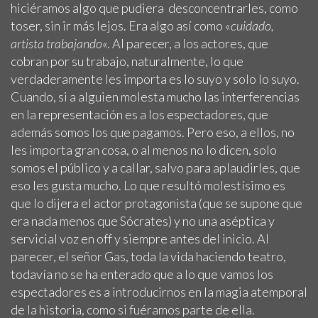
hiciéramos algo que pudiera desconcentrarles, como
toser, sin ir más lejos. Era algo así como «
cuidado,
artista trabajando
«. Al parecer, a los actores, que
cobran por su trabajo, naturalmente, lo que
verdaderamente les importa es lo suyo y solo lo suyo.
Cuando, si a alguien molesta mucho las interferencias
en la representación es a los espectadores, que
además somos los que pagamos. Pero eso, a ellos, no
les importa gran cosa, o al menos no lo dicen, solo
somos el público y a callar, salvo para aplaudirles, que
eso les gusta mucho. Lo que resultó molestísimo es
que lo dijera el actor protagonista (que se supone que
era nada menos que Sócrates) y no una aséptica y
servicial voz en off y siempre antes del inicio. Al
parecer, el señor Gas, toda la vida haciendo teatro,
todavía no se ha enterado que a lo que vamos los
espectadores es a introducirnos en la magia atemporal
de la historia, como si fuéramos parte de ella.