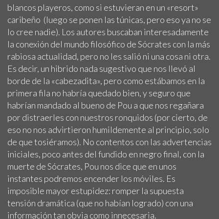
blancos playeros, como si estuvieran en un «resort»
caribeño (luego se ponen las túnicas, pero eso ya no se
lo cree nadie). Los autores buscaban interesadamente
la conexión del mundo filosófico de Sócrates con la más
rabiosa actualidad, pero no les salió ni una cosa ni otra.
Es decir, un hibrido nada sugestivo que nos llevó al
borde de la «cabezadita», pero como estábamos en la
primera fila no habría quedado bien, y seguro que
habrían mandado al bueno de Pou a que nos regañara
por distraerles con nuestros ronquidos (por cierto, de
eso no nos advirtieron humildemente al principio, solo
de que tosiéramos). No contentos con las advertencias
iniciales, poco antes del fundido en negro final, con la
muerte de Sócrates, Pou nos dice que en unos
instantes podremos encender los móviles. Es
imposible mayor estupidez: romper la supuesta
tensión dramática (que no habían logrado) con una
información tan obvia como innecesaria.