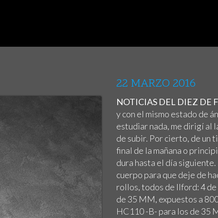
22 MARZO 2016
NOTICIAS DEL DIEZ DE 
y con el mismo estado de án
estudiar nada, me dirigí al
de subir. Por cierto, de un 
final de la mañana o princip
dura hasta el día siguiente.
cuerpo para que deje de hac
rollos, todos de Ilford: 4 
de 35 MM, expuestos a 800 
HC110 -B- para los de 35 M