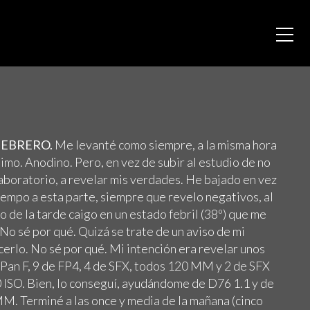
FEBRERO.
Me levanté como siempre, a la misma hora
imo. Anodino. Pero, en vez de subir al estudio de no
 laboratorio, a revelar mis verdades. He bajado en vez
tiempo a esta parte, siempre que revelo negativos, al
io de la tarde caigo en un estado febril (38º) que me
 No sé por qué. Quizá se trate de un aviso de mi
erlo. No sé por qué. Mi intención era revelar unos
de Pan F, 9 de FP4, 4 de SFX, todos 120 MM y 2 de SFX
ISO. Bien, lo conseguí, ayudándome de D76 1.1 y de
M. Terminé a las once y media de la mañana (cinco