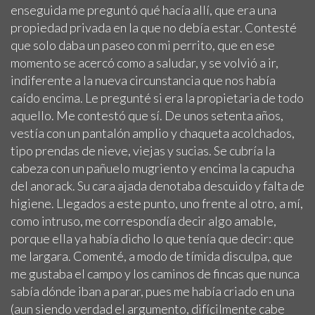
enseguida me preguntó qué hacía allí, que era una
propiedad privada en la que no debía estar. Contesté
que solo daba un paseo con mi perrito, que en ese
momento se acercó como a saludar, y se volvió a ir,
indiferente a la nueva circunstancia que nos había
caído encima. Le pregunté si era la propietaria de todo
aquello. Me contestó que sí. De unos setenta años,
vestía con un pantalón amplio y chaqueta acolchados,
tipo prendas de nieve, viejas y sucias. Se cubría la
cabeza con un pañuelo mugriento y encima la capucha
del anorack. Su cara ajada denotaba descuido y falta de
higiene. Llegados a este punto, uno frente al otro, a mí,
como intruso, me correspondía decir algo amable,
porque ella ya había dicho lo que tenía que decir: que
me largara. Comenté, a modo de tímida disculpa, que
me gustaba el campo y los caminos de fincas que nunca
sabía dónde iban a parar, pues me había criado en una
(aun siendo verdad el argumento, difícilmente cabe