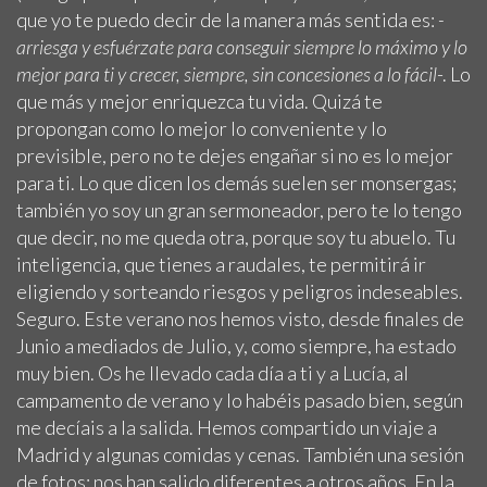
que yo te puedo decir de la manera más sentida es:
-
arriesga y esfuérzate para conseguir siempre lo máximo y lo
mejor para ti y crecer, siempre, sin concesiones a lo fácil
-. Lo
que más y mejor enriquezca tu vida. Quizá te
propongan como lo mejor lo conveniente y lo
previsible, pero no te dejes engañar si no es lo mejor
para ti. Lo que dicen los demás suelen ser monsergas;
también yo soy un gran sermoneador, pero te lo tengo
que decir, no me queda otra, porque soy tu abuelo. Tu
inteligencia, que tienes a raudales, te permitirá ir
eligiendo y sorteando riesgos y peligros indeseables.
Seguro. Este verano nos hemos visto, desde finales de
Junio a mediados de Julio, y, como siempre, ha estado
muy bien. Os he llevado cada día a ti y a Lucía, al
campamento de verano y lo habéis pasado bien, según
me decíais a la salida. Hemos compartido un viaje a
Madrid y algunas comidas y cenas. También una sesión
de fotos; nos han salido diferentes a otros años. En la