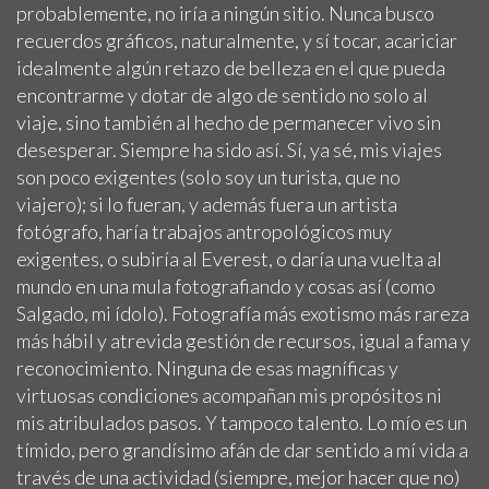
probablemente, no iría a ningún sitio. Nunca busco
recuerdos gráficos, naturalmente, y sí tocar, acariciar
idealmente algún retazo de belleza en el que pueda
encontrarme y dotar de algo de sentido no solo al
viaje, sino también al hecho de permanecer vivo sin
desesperar. Siempre ha sido así. Sí, ya sé, mis viajes
son poco exigentes (solo soy un turista, que no
viajero); si lo fueran, y además fuera un artista
fotógrafo, haría trabajos antropológicos muy
exigentes, o subiría al Everest, o daría una vuelta al
mundo en una mula fotografiando y cosas así (como
Salgado, mi ídolo). Fotografía más exotismo más rareza
más hábil y atrevida gestión de recursos, igual a fama y
reconocimiento. Ninguna de esas magníficas y
virtuosas condiciones acompañan mis propósitos ni
mis atribulados pasos. Y tampoco talento. Lo mío es un
tímido, pero grandísimo afán de dar sentido a mí vida a
través de una actividad (siempre, mejor hacer que no)