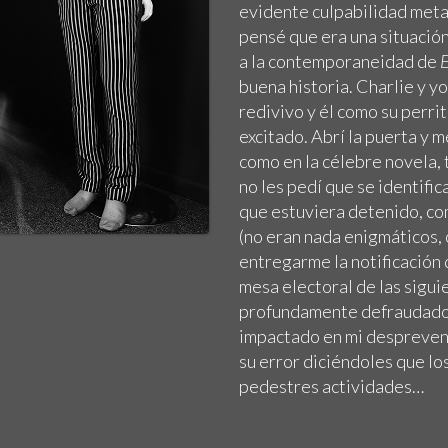
evidente culpabilidad metaf
pensé que era una situació
a la contemporaneidad de
E
buena historia. Charlie y y
redivivo y él como su perri
excitado. Abrí la puerta y 
como en la célebre novela, 
no les pedí que se identifi
que estuviera detenido, co
(no eran nada enigmáticos,
entregarme la notificación
mesa electoral de las sigui
profundamente defraudado, 
impactado en mi despreveni
su error diciéndoles que lo
pedestres actividades…