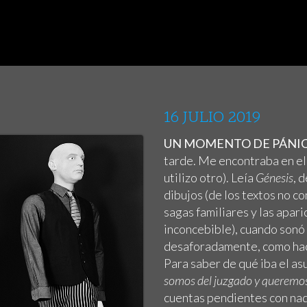
16 JULIO 2019
UN MOMENTO DE PÁNICO
tarde. Me encontraba en el 
utilizo otro). Leía
Génesis
, 
dibujos (de los textos no c
sagas familiares y las apa
inconcebible), cuando sonó
desaforadamente, como hace
Para saber de qué iba el as
somos del juzgado y queremos 
cuentas pendientes con nad