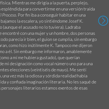
ísica. Mientras me dirigía a la puerta, perplejo,
n espléndida para convertirme en una versión traída
l Proceso.
Por fin iba a conseguir habitar en una
o bajamos la escalera, yo sintiéndome Josef K.
to (aunque el acusado no lo tuviera). Ladraba
me encontré con una mujer y un hombre, dos personas
todo parecía ir bien, el guion se cumplía, sin embargo
caran, como hizo inútilmente K. Tampoco me dijeron
mo a él. Sin embargo me informaron, amablemente
 como a mí me hubiera gustado), que querían
 de mi designación como vocal número uno para una
entes elecciones (veintiséis de mayo). Me sentí
una vez más la odiosa y sórdida realidad había
da y confiada imaginación literaria. No les saqué de
s personajes literarios estamos exentos de esas