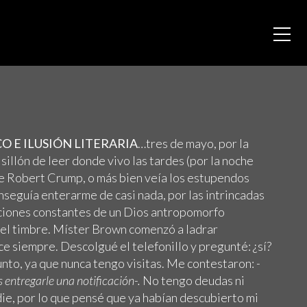
 E ILUSIÓN LITERARIA
…tres de mayo, por la
sillón de leer donde vivo las tardes (por la noche
de Robert Crump, o más bien veía los estupendos
onseguía enterarme de casi nada, por las intrincadas
riciones constantes de un Dios antropomorfo
 el timbre. Míster Brown comenzó a ladrar
 siempre. Descolgué el telefonillo y pregunté: ¿sí?
unto, ya que nunca tengo visitas. Me contestaron:
-
entregarle una notificación-.
No tengo deudas ni
ie, por lo que pensé que ya habían descubierto mi