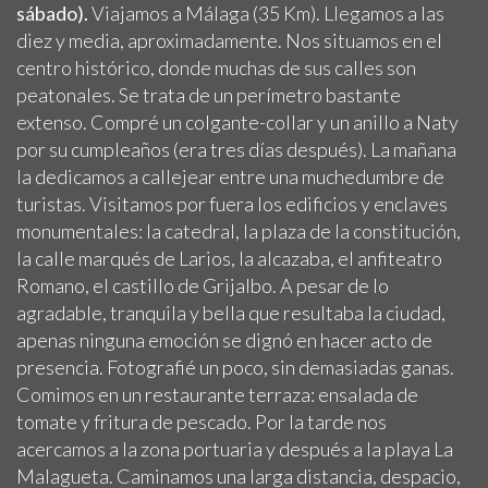
sábado).
Viajamos a Málaga (35 Km). Llegamos a las
diez y media, aproximadamente. Nos situamos en el
centro histórico, donde muchas de sus calles son
peatonales. Se trata de un perímetro bastante
extenso. Compré un colgante-collar y un anillo a Naty
por su cumpleaños (era tres días después). La mañana
la dedicamos a callejear entre una muchedumbre de
turistas. Visitamos por fuera los edificios y enclaves
monumentales: la catedral, la plaza de la constitución,
la calle marqués de Larios, la alcazaba, el anfiteatro
Romano, el castillo de Grijalbo. A pesar de lo
agradable, tranquila y bella que resultaba la ciudad,
apenas ninguna emoción se dignó en hacer acto de
presencia. Fotografié un poco, sin demasiadas ganas.
Comimos en un restaurante terraza: ensalada de
tomate y fritura de pescado. Por la tarde nos
acercamos a la zona portuaria y después a la playa La
Malagueta. Caminamos una larga distancia, despacio,