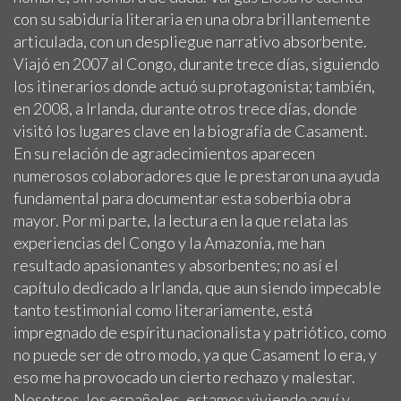
con su sabiduría literaria en una obra brillantemente
articulada, con un despliegue narrativo absorbente.
Viajó en 2007 al Congo, durante trece días, siguiendo
los itinerarios donde actuó su protagonista; también,
en 2008, a Irlanda, durante otros trece días, donde
visitó los lugares clave en la biografía de Casament.
En su relación de agradecimientos aparecen
numerosos colaboradores que le prestaron una ayuda
fundamental para documentar esta soberbia obra
mayor. Por mi parte, la lectura en la que relata las
experiencias del Congo y la Amazonía, me han
resultado apasionantes y absorbentes; no así el
capítulo dedicado a Irlanda, que aun siendo impecable
tanto testimonial como literariamente, está
impregnado de espíritu nacionalista y patriótico, como
no puede ser de otro modo, ya que Casament lo era, y
eso me ha provocado un cierto rechazo y malestar.
Nosotros, los españoles, estamos viviendo aquí y