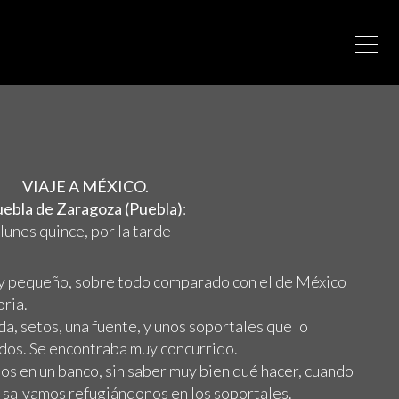
VIAJE A MÉXICO.
ebla de Zaragoza (Puebla)
:
lunes quince, por la tarde
uy pequeño, sobre todo comparado con el de México
ria.
da, setos, una fuente, y unos soportales que lo
ados. Se encontraba muy concurrido.
 en un banco, sin saber muy bien qué hacer, cuando
salvamos refugiándonos en los soportales.