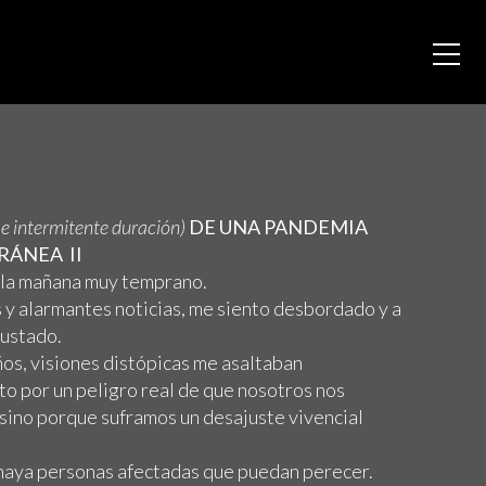
a e intermitente duración)
DE UNA PANDEMIA
ÁNEA II
 la mañana muy temprano.
 y alarmantes noticias, me siento desbordado y a
ustado.
os, visiones distópicas me asaltaban
to por un peligro real de que nosotros nos
sino porque suframos un desajuste vivencial
haya personas afectadas que puedan perecer.