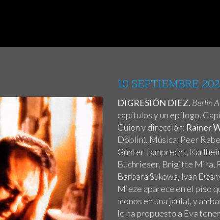
10 SEPTIEMBRE 20
DIGRESIÓN DIEZ.
Berlin 
capítulos y un epílogo. Cap
Guion y dirección:
Rainer W
Döblin). Música: Peer Rabe
Günter Lamprecht, Karlhein
Buchrieser, Brigitte Mira, 
Barbara Sukowa, Ivan Desn
Mieze aparece en el piso qu
monos en una jaula), y amba
le ha propuesto a Eva tener