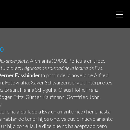
20
Alexanderplatz.
Alemania (1980). Película en trece
ítulo diez
:
Lágrimas de soledad de la locura de Eva.
erner Fassbinder
(a partir de la novela de Alfred
n. Fotografía: Xaver Schwarzenberger. Intérpretes:
z Braun, Hanna Schygulla, Claus Holm, Franz
Roger Fritz, Günter Kaufmann, Gottfried John,
y.
e le ha alquilado a Eva un amante rico (tiene hasta
s hablan de tener hijos o no, ya que el nuevo amante
 un hijo con ella. Le dice que no ha aceptado pero