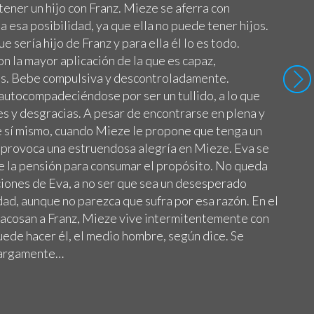
tener un hijo con Franz. Mieze se aferra con
a esa posibilidad, ya que ella no puede tener hijos.
ue sería hijo de Franz y para ella él lo es todo.
on la mayor aplicación de la que es capaz,
os. Bebe compulsiva y descontroladamente.
utocompadeciéndose por ser un tullido, a lo que
s y desgracias. A pesar de encontrarse en plena y
 sí mismo, cuando Mieze le propone que tenga un
e provoca una estruendosa alegría en Mieze. Eva se
de la pensión para consumar el propósito. No queda
ciones de Eva, a no ser que sea un desesperado
dad, aunque no parezca que sufra por esa razón. En el
 acosan a Franz, Mieze vive intermitentemente con
uede hacer él, el medio hombre, según dice. Se
margamente…