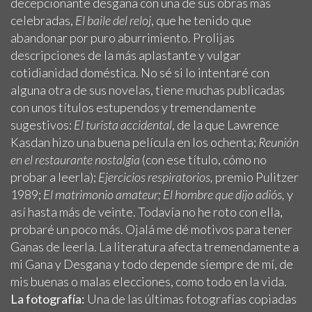
decepcionante desgana con una de sus obras más
celebradas,
El baile del reloj
, que he tenido que
abandonar por puro aburrimiento. Prolijas
descripciones de la más aplastante y vulgar
cotidianidad doméstica. No sé si lo intentaré con
alguna otra de sus novelas, tiene muchas publicadas
con unos títulos estupendos y tremendamente
sugestivos:
El turista accidental
, de la que Lawrence
Kasdan hizo una buena película en los ochenta;
Reunión
en el restaurante nostalgia
(con ese título, cómo no
probar a leerla);
Ejercicios respiratorios,
premio Pulitzer
1989;
El matrimonio amateur; El hombre que dijo adiós,
y
así hasta más de veinte. Todavía no he roto con ella,
probaré un poco más. Ojalá me dé motivos para tener
Ganas de leerla. La literatura afecta tremendamente a
mi Gana y Desgana y todo depende siempre de mí, de
mis buenas o malas elecciones, como todo en la vida.
La fotografía:
Una de las últimas fotografías copiadas