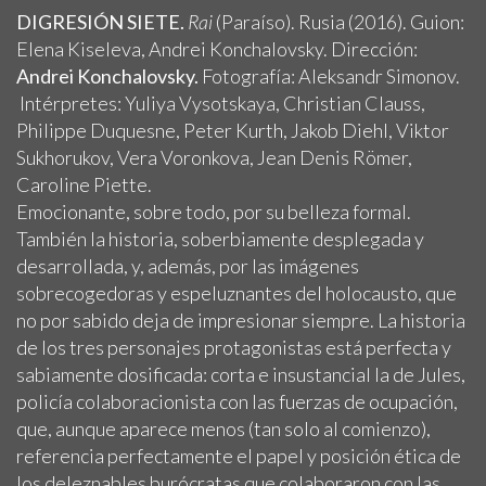
DIGRESIÓN SIETE.
Rai
(Paraíso). Rusia (2016). Guion:
Elena Kiseleva, Andrei Konchalovsky. Dirección:
Andrei Konchalovsky.
Fotografía: Aleksandr Simonov.
Intérpretes: Yuliya Vysotskaya, Christian Clauss,
Philippe Duquesne, Peter Kurth, Jakob Diehl, Viktor
Sukhorukov, Vera Voronkova, Jean Denis Römer,
Caroline Piette.
Emocionante, sobre todo, por su belleza formal.
También la historia, soberbiamente desplegada y
desarrollada, y, además, por las imágenes
sobrecogedoras y espeluznantes del holocausto, que
no por sabido deja de impresionar siempre. La historia
de los tres personajes protagonistas está perfecta y
sabiamente dosificada: corta e insustancial la de Jules,
policía colaboracionista con las fuerzas de ocupación,
que, aunque aparece menos (tan solo al comienzo),
referencia perfectamente el papel y posición ética de
los deleznables burócratas que colaboraron con las