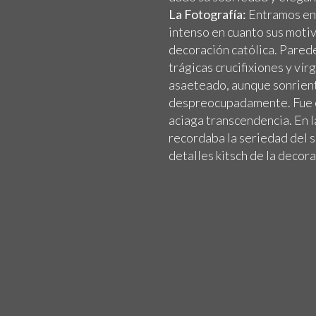
La Fotografía:
Entramos en 
intenso en cuanto sus motiv
decoración católica. Parede
trágicas crucifixiones y ví
asaeteado, aunque sonrient
despreocupadamente. Fue el
aciaga transcendencia. En la
recordaba la seriedad del 
detalles kitsch de la decora