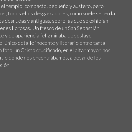
el templo, compacto, pequeño y austero, pero
os, todos ellos desgarradores, como suele ser en la
s desnudas y antiguas, sobre las que se exhibían
rgenes llorosas. Un fresco de un San Sebastián
e y de apariencia feliz miraba de soslayo
 único detalle inocente y literario entre tanta
 foto, un Cristo crucificado, en el altar mayor, nos
sitio donde nos encontrábamos, a pesar de los
ción.