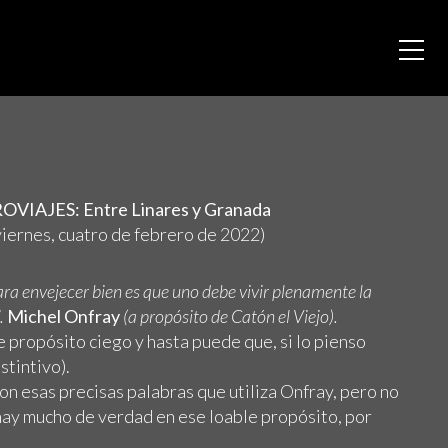
VIAJES: Entre Linares y Granada
 viernes, cuatro de febrero de 2022)
ra envejecer bien es que uno debe vivir plenamente la
”.
Michel Onfray
(a propósito de Catón el Viejo).
se propósito ciego y hasta puede que, si lo pienso
nstintivo).
on esas precisas palabras que utiliza Onfray, pero no
ay mucho de verdad en ese loable propósito, por