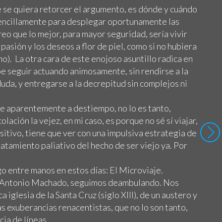
e se quiera retorcer el argumento, es dónde y cuándo
sencillamente para desplegar oportunamente las
eo que lo mejor, para mayor seguridad, sería vivir
pasión y los deseos a flor de piel, como si no hubiera
o). La otra cara de este enojoso asuntillo radica en
e seguir actuando animosamente, sin rendirse a la
duda, y entregarse a la decrepitud sin complejos ni
ue aparentemente a destiempo, no lo es tanto,
olación la vejez, en mi caso, es porque no sé sí viajar,
itivo, tiene que ver con una impulsiva estrategia de
ratamiento paliativo del hecho de ser viejo ya. Por
o entre manos en estos días: El Microviaje.
e Antonio Machado, seguimos deambulando. Nos
a iglesia de la Santa Cruz (siglo XIII), de un austero y
as exuberancias renacentistas, que no lo son tanto,
cia de líneas…