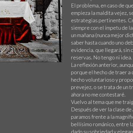
El problema, en caso de qu
empieza la maldita vejez, 
estrategias pertinentes. Cr
siempre con el ímpetu de la 
un mañana (nunca mejor dich
saber hasta cuando uno deb
evidencia, que llegará, sin 
reservas. No tengo ni idea.
La reflexión anterior, aunq
porque el hecho de traer a c
hecho voluntarioso y propos
prevejez, o se trata de un t
ahora no me contestaré.
Vuelvo al tema que me traig
Después de ver la clase d
paramos frente a la magnífic
bellísimo románico, entre l
dado su sobriedad y elegan