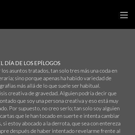
EL DÍA DE LOS EPÍLOGOS
 los asuntos tratados, tan solo tres más una coda en
eraria; sino porque apenas ha habido variedad de
rafías más allá de lo que suele ser habitual.
risis creativa de gravedad. Alguien podría decir que
contado que soy una persona creativa y eso está muy
do. Por supuesto, no creo serlo; tan solo soy alguien
 cartas que le han tocado en suerte e intenta cambiar
s, si estoy abocado a la derrota, que sea con entereza
mpre después de haber intentado revelarme frente al