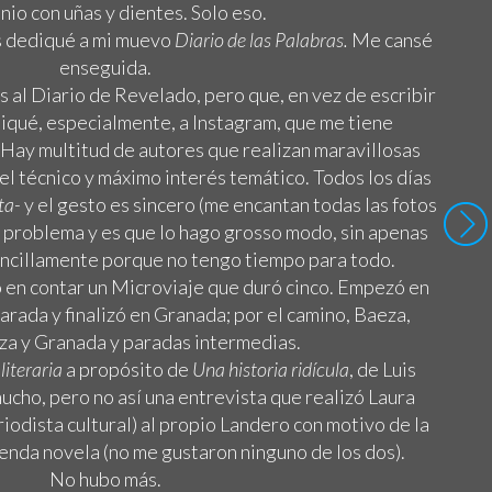
nio con uñas y dientes. Solo eso.
os dediqué a mi muevo
Diario de las Palabras.
Me cansé
enseguida.
s al Diario de Revelado, pero que, en vez de escribir
diqué, especialmente, a Instagram, que me tiene
ay multitud de autores que realizan maravillosas
vel técnico y máximo interés temático. Todos los días
ta-
y el gesto es sincero (me encantan todas las fotos
 problema y es que lo hago grosso modo, sin apenas
sencillamente porque no tengo tiempo para todo.
en contar un Microviaje que duró cinco. Empezó en
arada y finalizó en Granada; por el camino, Baeza,
a y Granada y paradas intermedias.
literaria
a propósito de
Una historia ridícula
, de Luis
cho, pero no así una entrevista que realizó Laura
odista cultural) al propio Landero con motivo de la
enda novela (no me gustaron ninguno de los dos).
No hubo más.