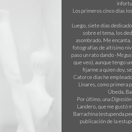
infortu
Los primeros cinco días l
Luego, siete días dedicado
sobre el tema, los de
asombrado. Me encanta. H
fotografías de altísimo ni
paso un rato dando
-Me gus
que veo), aunque tengo un
fijarme a quien doy, 
Catorce días he empleado 
Linares, como primera p
Úbeda, Baz
Por último, una
Digresión 
Landero, que me gustó mu
Barrachina (estupenda peri
publicación de la estup